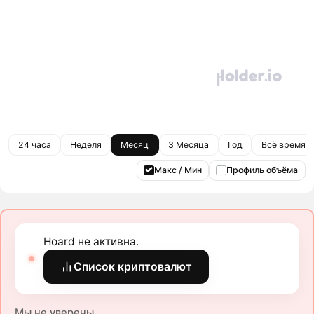
24 часа
Неделя
Месяц
3 Месяца
Год
Всё время
Макс / Мин
Профиль объёма
Hoard не активна.
Список криптовалют
Мы не уверены.