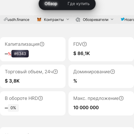
Обзор
Где купить
usdh.finance
Контракты
Обозреватели
Hoar
Капитализация
FDV
$ 86,1K
‒
%
#6343
Торговый объем, 24ч
Доминирование
$ 3,8K
%
В обороте HRD
Макс. предложение
10 000 000
‒
0%