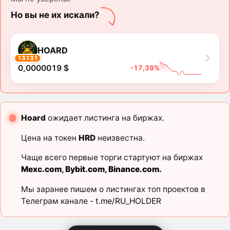
Но вы не их искали?
HOARD
13131
0,0000019 $
-17,39%
Hoard
ожидает листинга на биржах.
Цена на токен
HRD
неизвестна.
Чаще всего первые торги стартуют на биржах
Mexc.com
,
Bybit.com
,
Binance.com
.
Мы заранее пишем о листингах топ проектов в
Телеграм канале -
t.me/RU_HOLDER