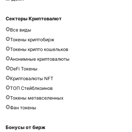
Секторы Криптовалют
Все виды
Токены криптобирж
Токены крипто кошельков
Анонимные криптовалюты
DeFi Токены
Криптовалюты NFT
ТОП Стейблкоинов
Токены метавселенных
Фан токены
Бонусы от бирж