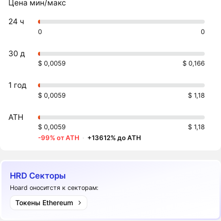
Цена мин/макс
24 ч
0
0
30 д
$ 0,0059
$ 0,166
1 год
$ 0,0059
$ 1,18
ATH
$ 0,0059
$ 1,18
-99% от ATH
·
+13612% до ATH
HRD Секторы
Hoard оноситстя к секторам:
Токены Ethereum