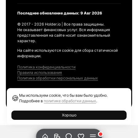
Последнее обновление данных: 9 Авг 2026
© 2017 - 2026 Holder.io | Все права защищены.
Не оказывает финансовых услуг. Вся информация
представленная на сайте носит ознакомительный
характер.
На сайте используются cookie для сбора статической
информации.
Политика конфиденциальности
Правила использования
Политика обработки персональных данных
Продукты
Мы используем cookie, что бы вам было удобно.
🍪
Ethereum GAS Tracker
Подробнее в
политике обработки данных
.
Хорошо