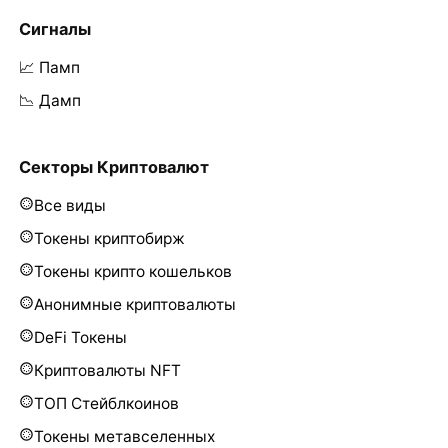
Сигналы
📈 Памп
📉 Дамп
Секторы Криптовалют
Все виды
Токены криптобирж
Токены крипто кошельков
Анонимные криптовалюты
DeFi Токены
Криптовалюты NFT
ТОП Стейблкоинов
Токены метавселенных