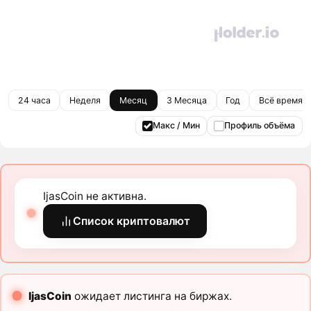
24 часа
Неделя
Месяц
3 Месяца
Год
Всё время
Макс / Мин
Профиль объёма
IjasCoin не активна.
Список криптовалют
IjasCoin
ожидает листинга на биржах.