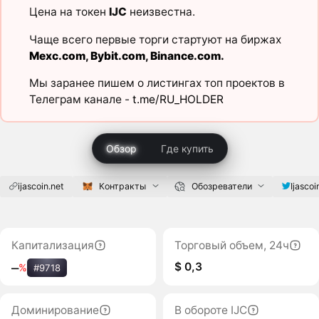
Цена на токен
IJC
неизвестна.
Чаще всего первые торги стартуют на биржах
Mexc.com
,
Bybit.com
,
Binance.com
.
Мы заранее пишем о листингах топ проектов в
Телеграм канале -
t.me/RU_HOLDER
Обзор
Где купить
ijascoin.net
Контракты
Обозреватели
Ijascoi
Капитализация
Торговый объем, 24ч
$ 0,3
‒
%
#9718
Доминирование
В обороте IJC