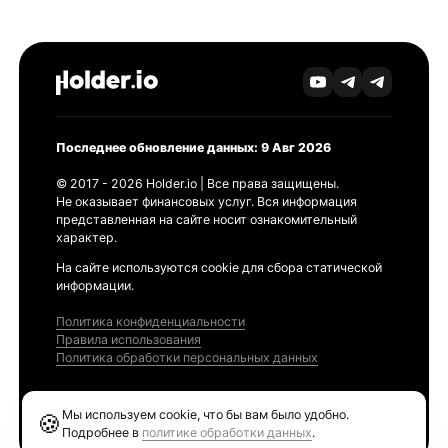
Последнее обновление данных: 9 Авг 2026
© 2017 - 2026 Holder.io | Все права защищены.
Не оказывает финансовых услуг. Вся информация
представленная на сайте носит ознакомительный
характер.
На сайте используются cookie для сбора статической
информации.
Политика конфиденциальности
Правила использования
Политика обработки персональных данных
Продукты
Мы используем cookie, что бы вам было удобно.
🍪
Ethereum GAS Tracker
Подробнее в
политике обработки данных
.