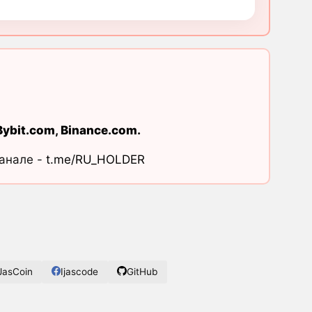
Bybit.com
,
Binance.com
.
канале -
t.me/RU_HOLDER
JasCoin
Ijascode
GitHub