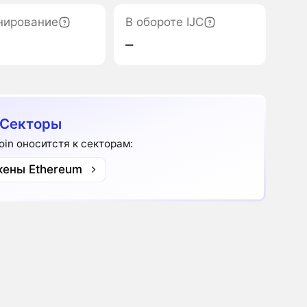
нирование
В обороте IJC
‒
 Секторы
Coin оноситстя к секторам:
кены Ethereum