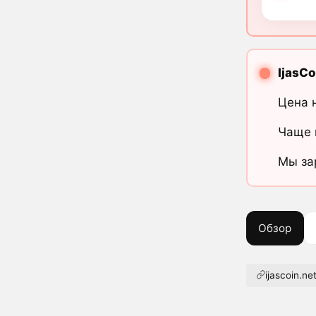
IjasCo
Цена 
Чаще 
Мы за
Обзор
ijascoin.ne