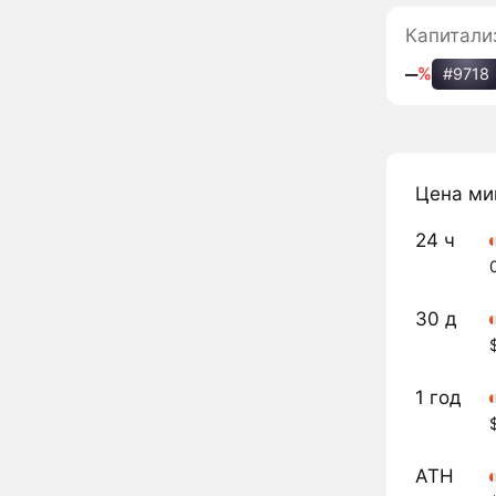
Капитали
‒
%
#9718
Цена ми
24 ч
30 д
1 год
ATH