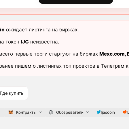
in
ожидает листинга на биржах.
на токен
IJC
неизвестна.
всего первые торги стартуют на биржах
Mexc.com
,
ранее пишем о листингах топ проектов в Телеграм 
Где купить
t
Контракты
Обозреватели
Ijascoin
I