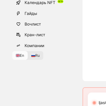
Календарь NFT
Гайды
Вочлист
Кран-лист
Компании
En
Ru
Ija