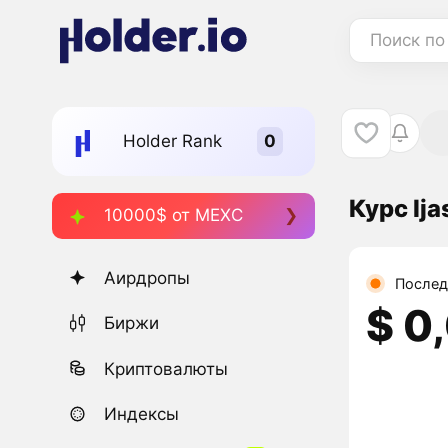
Поиск по
Holder Rank
Курс Ija
10000$ от MEXC
Аирдропы
Послед
$ 0
Биржи
Криптовалюты
Индексы