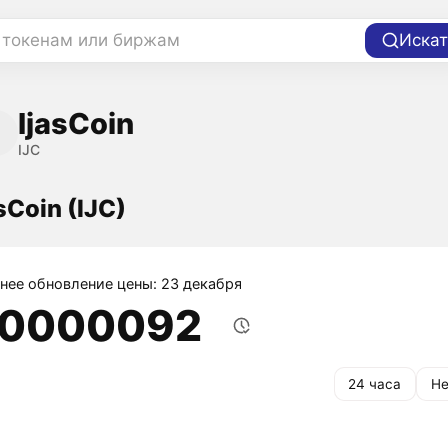
 токенам или биржам
Искат
IjasCoin
IJC
sCoin (IJC)
нее обновление цены: 23 декабря
,0000092
24 часа
Не