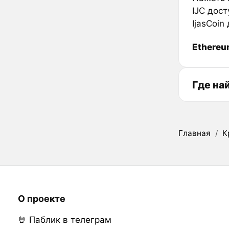
IJC дос
IjasCoin
Ethere
Где на
Главная
/
К
О проекте
🤘 Паблик в телеграм