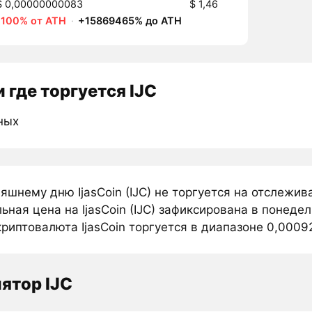
$ 0,00000000083
$ 1,46
-100% от ATH
·
+15869465% до ATH
 где торгуется IJC
ных
яшнему дню IjasCoin (IJC) не торгуется на отслежи
ная цена на IjasCoin (IJC) зафиксирована в понеде
риптовалюта IjasCoin торгуется в диапазоне 0,00092 
ятор IJC