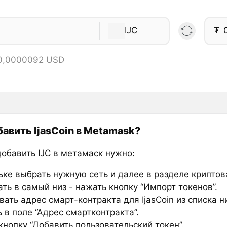
IJC
₮
 0,0000092 USD
бавить IjasCoin в Metamask?
добавить IJC в метамаск нужно:
ьке выбрать нужную сеть и далее в разделе крипто
ть в самый низ - нажать кнопку “Импорт токенов”.
ать адрес смарт-контракта для IjasCoin из списка н
 в поле “Адрес смартконтракта”.
нопку “Добавить пользовательский токен”.