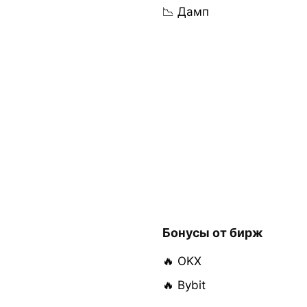
📉 Дамп
Бонусы от бирж
🔥 OKX
🔥 Bybit