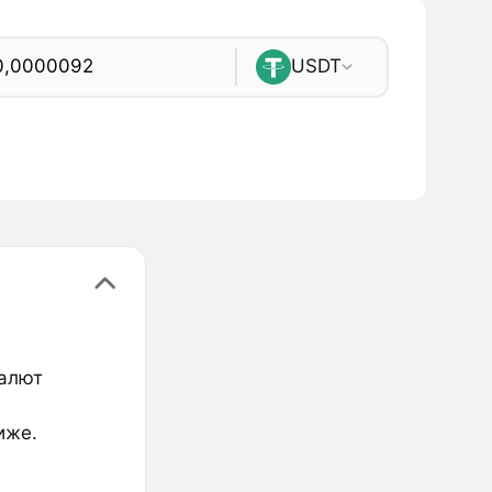
USDT
валют
иже.