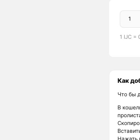
1 IJC =
Как до
Что бы 
В кошел
пролиста
Скопиров
Вставить
Нажать к