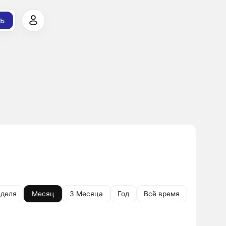
ь
деля
Месяц
3 Месяца
Год
Всё время