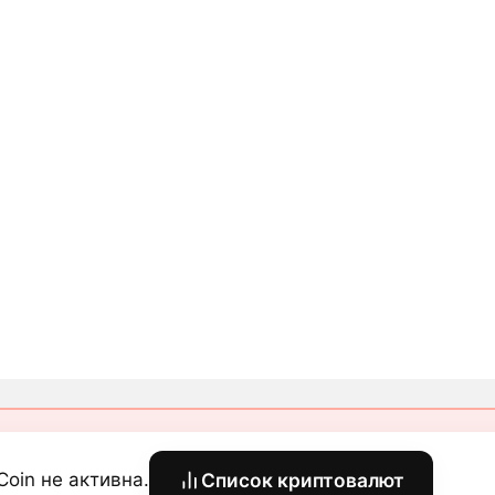
sCoin не активна.
Список криптовалют