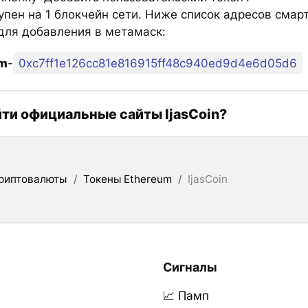
тупен на 1 блокчейн сети. Ниже список адресов смар
 для добавления в метамаск:
um
-
0xc7ff1e126cc81e816915ff48c940ed9d4e6d05d6
йти официальные сайты IjasCoin?
риптовалюты
/
Токены Ethereum
/
IjasCoin
Сигналы
📈 Памп