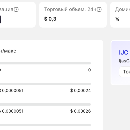
зация
Торговый объем, 24ч
Доми
$ 0,3
%
н/макс
IJC
Ijas
0
0
То
$ 0,0000051
$ 0,00024
$ 0,0000051
$ 0,00026