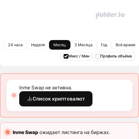
24 часа
Неделя
Месяц
3 Месяца
Год
Всё время
Макс / Мин
Профиль объёма
Inme Swap не активна.
Список криптовалют
Inme Swap
ожидает листинга на биржах.