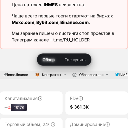
Цена на токен
INMES
неизвестна.
Чаще всего первые торги стартуют на биржах
Mexc.com
,
Bybit.com
,
Binance.com
.
Мы заранее пишем о листингах топ проектов в
Телеграм канале -
t.me/RU_HOLDER
Обзор
Где купить
inme.finance
Контракты
Обозреватели
INME
Капитализация
FDV
$ 361,3K
‒
%
#8176
Торговый объем, 24ч
Доминирование