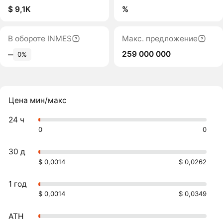
$ 9,1K
%
В обороте INMES
Макс. предложение
259 000 000
‒
0%
Цена мин/макс
24 ч
0
0
30 д
$ 0,0014
$ 0,0262
1 год
$ 0,0014
$ 0,0349
ATH