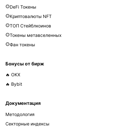
DeFi Токены
Криптовалюты NFT
ТОП Стейблкоинов
Токены метавселенных
Фан токены
Бонусы от бирж
🔥 OKX
🔥 Bybit
Документация
Методология
Секторные индексы