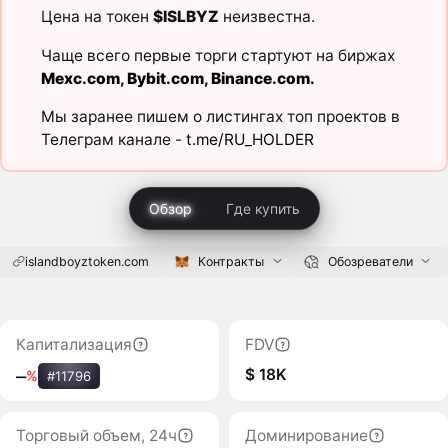
Цена на токен
$ISLBYZ
неизвестна.
Чаще всего первые торги стартуют на биржах
Mexc.com
,
Bybit.com
,
Binance.com
.
Мы заранее пишем о листингах топ проектов в
Телеграм канале -
t.me/RU_HOLDER
Обзор
Где купить
islandboyztoken.com
Контракты
Обозреватели
Капитализация
FDV
$ 18K
‒
%
#11796
Торговый объем, 24ч
Доминирование