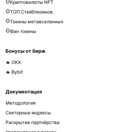
Криптовалюты NFT
ТОП Стейблкоинов
Токены метавселенных
Фан токены
Бонусы от бирж
🔥 OKX
🔥 Bybit
Документация
Методология
Секторные индексы
Раскрытие партнёрства