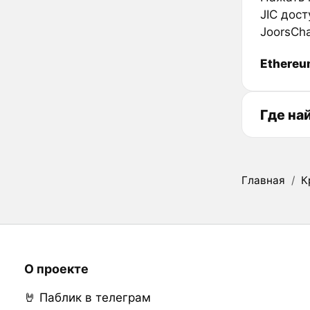
JIC дос
JoorsCh
Ethere
Где на
Главная
/
К
О проекте
🤘 Паблик в телеграм