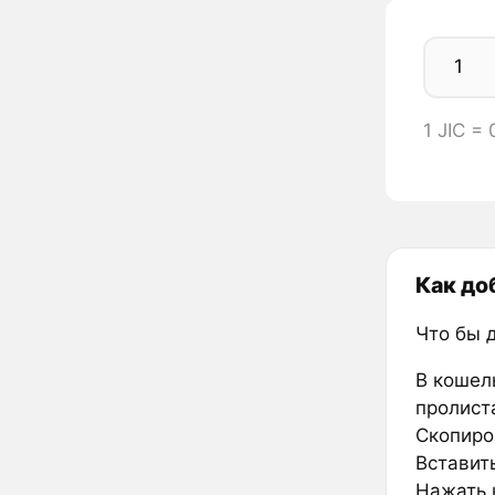
1 JIC =
Как до
Что бы 
В кошел
пролиста
Скопиро
Вставить
Нажать к