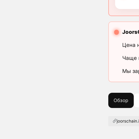
Joors
Цена 
Чаще 
Мы за
Обзор
joorschain.