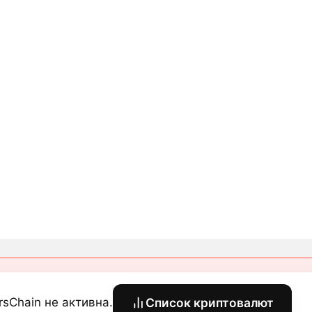
rsChain не активна.
Список криптовалют