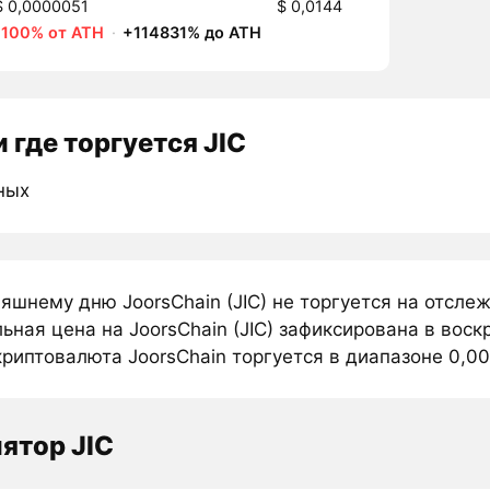
$ 0,0000051
$ 0,0144
-100% от ATH
·
+114831% до ATH
 где торгуется JIC
ных
няшнему дню JoorsChain (JIC) не торгуется на отсл
ная цена на JoorsChain (JIC) зафиксирована в воск
риптовалюта JoorsChain торгуется в диапазоне 0,001
ятор JIC