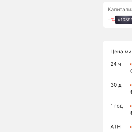
Капитали
‒
%
#1039
Цена ми
24 ч
30 д
1 год
ATH