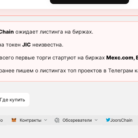
Chain
ожидает листинга на биржах.
на токен
JIC
неизвестна.
всего первые торги стартуют на биржах
Mexc.com
,
ранее пишем о листингах топ проектов в Телеграм 
Где купить
io
Контракты
Обозреватели
JoorsChain