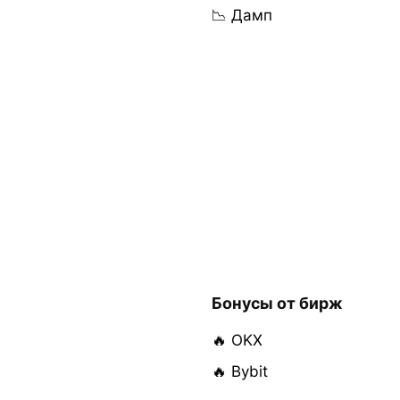
📉 Дамп
Бонусы от бирж
🔥 OKX
🔥 Bybit