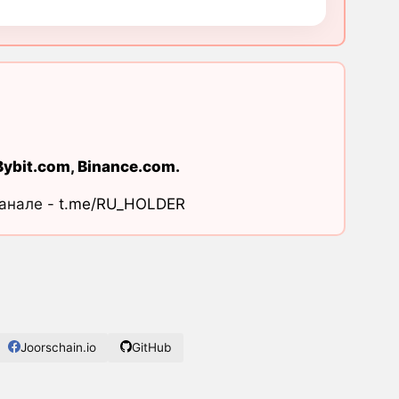
Bybit.com
,
Binance.com
.
канале -
t.me/RU_HOLDER
Joorschain.io
GitHub