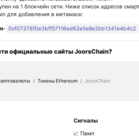
тупен на 1 блокчейн сети. Ниже список адресов смар
ain для добавления в метамаск:
um
-
0xf07376f0e3bff57116ed62e5e8e2bb1341e4b4c2
йти официальные сайты JoorsChain?
риптовалюты
/
Токены Ethereum
/
JoorsChain
Сигналы
📈 Памп