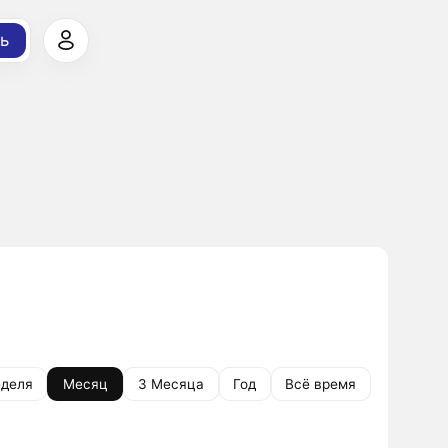
ь
деля
Месяц
3 Месяца
Год
Всё время