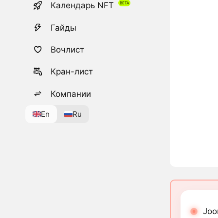
Календарь NFT
Гайды
Вочлист
Кран-лист
Компании
En
Ru
Joo