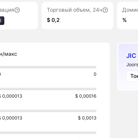
зация
Торговый объем, 24ч
Доми
$ 0,2
%
3
н/макс
JIC
Joor
0
0
То
$ 0,000013
$ 0,00016
$ 0,000013
$ 0,0013