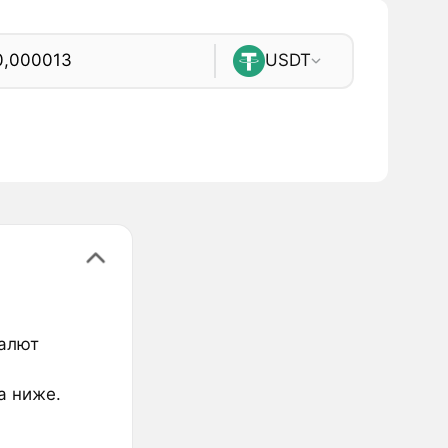
USDT
валют
а ниже.