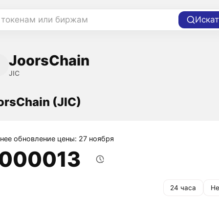
 токенам или биржам
Искат
JoorsChain
JIC
orsChain (JIC)
нее обновление цены: 27 ноября
,000013
24 часа
Не