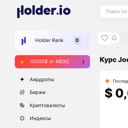
Поиск по
Holder Rank
Курс Jo
10000$ от MEXC
Аирдропы
Послед
$ 0
Биржи
Криптовалюты
Индексы