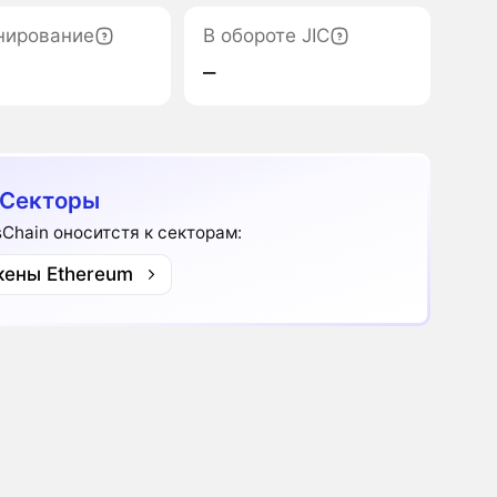
нирование
В обороте JIC
‒
 Секторы
sChain оноситстя к секторам:
кены Ethereum