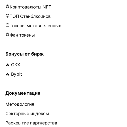
Криптовалюты NFT
ТОП Стейблкоинов
Токены метавселенных
Фан токены
Бонусы от бирж
🔥 OKX
🔥 Bybit
Документация
Методология
Секторные индексы
Раскрытие партнёрства