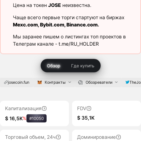
Цена на токен
JOSE
неизвестна.
Чаще всего первые торги стартуют на биржах
Mexc.com
,
Bybit.com
,
Binance.com
.
Мы заранее пишем о листингах топ проектов в
Телеграм канале -
t.me/RU_HOLDER
Обзор
Где купить
josecoin.fun
Контракты
Обозреватели
TheJo
Капитализация
FDV
$ 35,1K
$ 16,5K
%
#10050
Торговый объем, 24ч
Доминирование