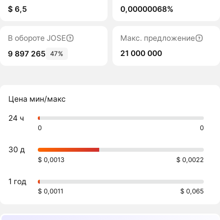
$ 6,5
0,00000068%
В обороте JOSE
Макс. предложение
21 000 000
9 897 265
47%
Цена мин/макс
24 ч
0
0
30 д
$ 0,0013
$ 0,0022
1 год
$ 0,0011
$ 0,065