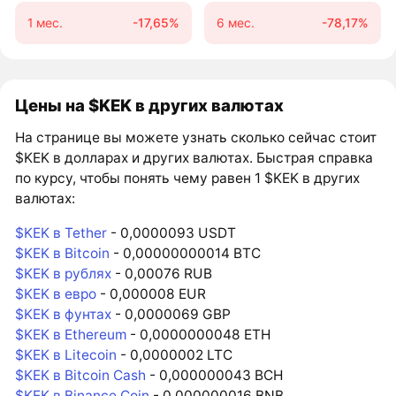
1 мес.
-17,65%
6 мес.
-78,17%
Цены на $KEK в других валютах
На странице вы можете узнать сколько сейчас стоит
$KEK в долларах и других валютах. Быстрая справка
по курсу, чтобы понять чему равен 1 $KEK в других
валютах:
$KEK в Tether
- 0,0000093 USDT
$KEK в Bitcoin
- 0,00000000014 BTC
$KEK в рублях
- 0,00076 RUB
$KEK в евро
- 0,000008 EUR
$KEK в фунтах
- 0,0000069 GBP
$KEK в Ethereum
- 0,0000000048 ETH
$KEK в Litecoin
- 0,0000002 LTC
$KEK в Bitcoin Cash
- 0,000000043 BCH
$KEK в Binance Coin
- 0,000000016 BNB