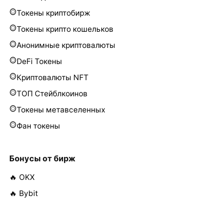
Токены криптобирж
Токены крипто кошельков
Анонимные криптовалюты
DeFi Токены
Криптовалюты NFT
ТОП Стейблкоинов
Токены метавселенных
Фан токены
Бонусы от бирж
🔥 OKX
🔥 Bybit