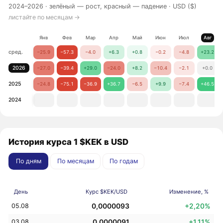
2024–2026 ·
зелёный — рост, красный — падение
· USD ($)
листайте по месяцам →
Янв
Фев
Мар
Апр
Май
Июн
Июл
Авг
сред.
−25.9
−57.3
−4.0
+6.3
+0.8
−0.2
−4.8
+23.2
2026
−27.0
−39.4
+29.0
−24.0
+8.2
−10.4
−2.1
+0.0
2025
−24.8
−75.1
−36.9
+36.7
−6.5
+9.9
−7.4
+46.5
2024
История курса 1 $KEK в USD
По дням
По месяцам
По годам
День
Курс $KEK/USD
Изменение, %
0,0000093
+2,20%
05.08
0,0000091
+1,11%
03.08