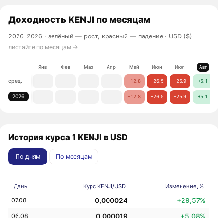
Доходность
KENJI
по месяцам
2026–2026 ·
зелёный — рост, красный — падение
· USD ($)
листайте по месяцам →
Янв
Фев
Мар
Апр
Май
Июн
Июл
Авг
сред.
−12.8
−26.5
−25.9
+5.1
2026
−12.8
−26.5
−25.9
+5.1
История курса 1 KENJI в USD
По дням
По месяцам
День
Курс KENJI/USD
Изменение, %
0,000024
+29,57%
07.08
0,000019
+5,08%
06.08