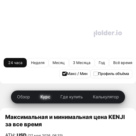
24 часа
Неделя
Месяц
3 Месяца
Год
Всё время
Макс / Мин
Профиль объёма
Обзор
Курс
Где купить
Калькулятор
Максимальная и минимальная цена KENJI
за все время
ATH:
USD
(27 мая 2026, 06:33)