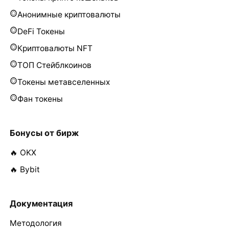
Анонимные криптовалюты
DeFi Токены
Криптовалюты NFT
ТОП Стейблкоинов
Токены метавселенных
Фан токены
Бонусы от бирж
🔥 OKX
🔥 Bybit
Документация
Методология