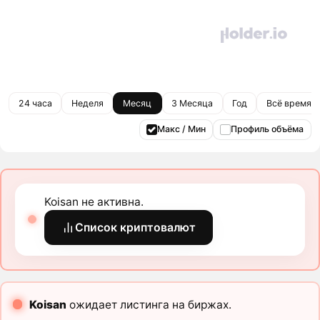
24 часа
Неделя
Месяц
3 Месяца
Год
Всё время
Макс / Мин
Профиль объёма
Koisan не активна.
Список криптовалют
Koisan
ожидает листинга на биржах.