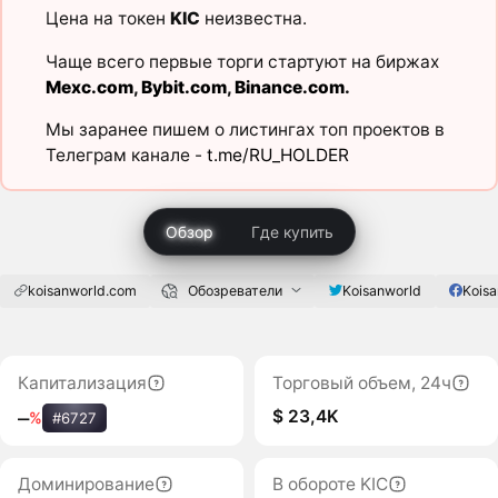
Цена на токен
KIC
неизвестна.
Чаще всего первые торги стартуют на биржах
Mexc.com
,
Bybit.com
,
Binance.com
.
Мы заранее пишем о листингах топ проектов в
Телеграм канале -
t.me/RU_HOLDER
Обзор
Где купить
koisanworld.com
Обозреватели
Koisanworld
Koisa
Капитализация
Торговый объем, 24ч
$ 23,4K
‒
%
#6727
Доминирование
В обороте KIC