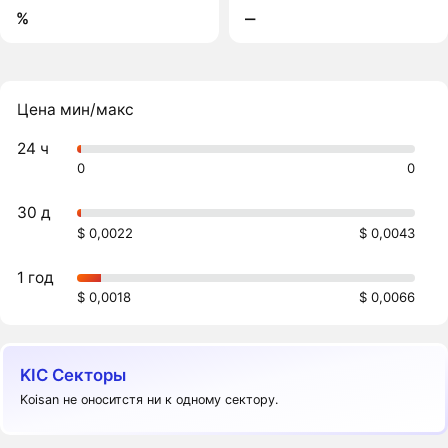
%
‒
Цена мин/макс
24 ч
0
0
30 д
$ 0,0022
$ 0,0043
1 год
$ 0,0018
$ 0,0066
KIC Секторы
Koisan не оноситстя ни к одному сектору.