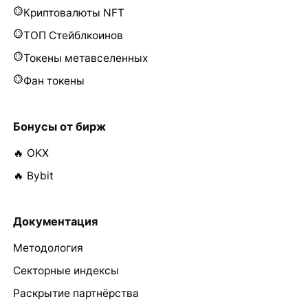
Криптовалюты NFT
ТОП Стейблкоинов
Токены метавселенных
Фан токены
Бонусы от бирж
🔥 OKX
🔥 Bybit
Документация
Методология
Секторные индексы
Раскрытие партнёрства