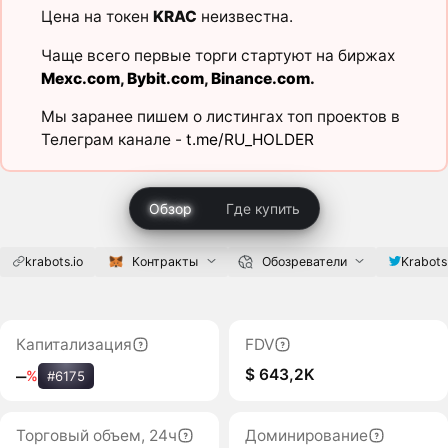
Цена на токен
KRAC
неизвестна.
Чаще всего первые торги стартуют на биржах
Mexc.com
,
Bybit.com
,
Binance.com
.
Мы заранее пишем о листингах топ проектов в
Телеграм канале -
t.me/RU_HOLDER
Обзор
Где купить
krabots.io
Контракты
Обозреватели
Krabots
Капитализация
FDV
$ 643,2K
‒
%
#6175
Торговый объем, 24ч
Доминирование