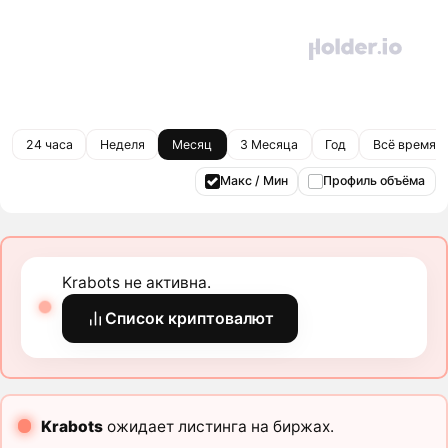
24 часа
Неделя
Месяц
3 Месяца
Год
Всё время
Макс / Мин
Профиль объёма
Krabots не активна.
Список криптовалют
Krabots
ожидает листинга на биржах.