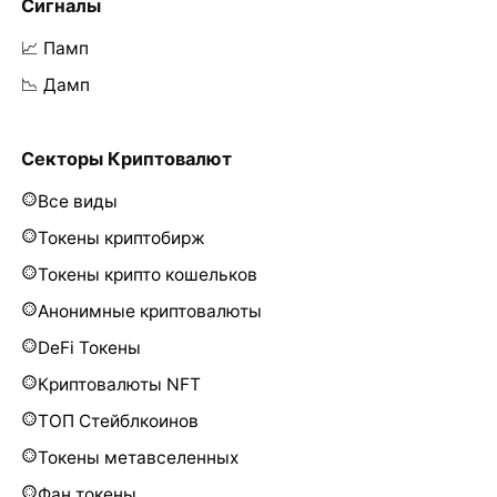
Сигналы
📈 Памп
📉 Дамп
Секторы Криптовалют
Все виды
Токены криптобирж
Токены крипто кошельков
Анонимные криптовалюты
DeFi Токены
Криптовалюты NFT
ТОП Стейблкоинов
Токены метавселенных
Фан токены