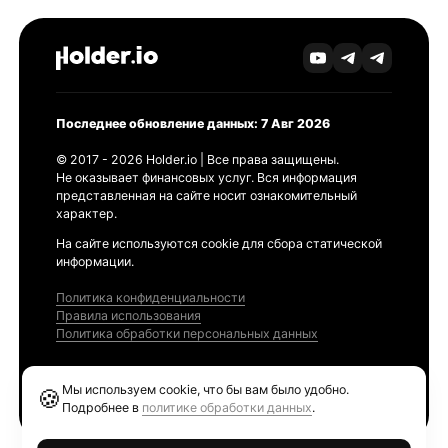
Последнее обновление данных: 7 Авг 2026
© 2017 - 2026 Holder.io | Все права защищены.
Не оказывает финансовых услуг. Вся информация
представленная на сайте носит ознакомительный
характер.
На сайте используются cookie для сбора статической
информации.
Политика конфиденциальности
Правила использования
Политика обработки персональных данных
Продукты
Мы используем cookie, что бы вам было удобно.
🍪
Ethereum GAS Tracker
Подробнее в
политике обработки данных
.