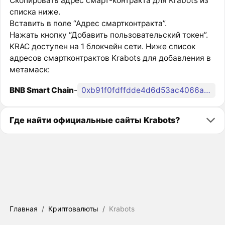
Скопировать адрес смарт-контракта для Krabots из
списка ниже.
Вставить в поле “Адрес смартконтракта”.
Нажать кнопку “Добавить пользовательский токен”.
KRAC доступен на 1 блокчейн сети. Ниже список
адресов смартконтрактов Krabots для добавления в
метамаск:
BNB Smart Chain
-
0xb91f0fdffdde4d6d53ac4066acc32aa81fc6de2c
Где найти официальные сайты Krabots?
Главная
/
Криптовалюты
/
Krabots