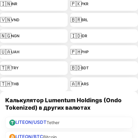
🇮🇳
🇵🇰
INR
PKR
🇻🇳
🇧🇷
VND
BRL
🇳🇬
🇮🇩
NGN
IDR
🇺🇦
🇵🇭
UAH
PHP
🇹🇷
🇧🇩
TRY
BDT
🇹🇭
🇦🇷
THB
ARS
Калькулятор Lumentum Holdings (Ondo
Tokenized) в других валютах
LITEON/USDT
Tether
LITEON/BTC
Bitcoin