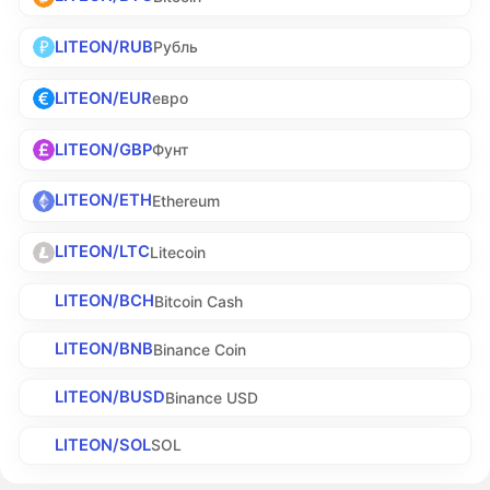
LITEON/RUB
Рубль
LITEON/EUR
евро
LITEON/GBP
Фунт
LITEON/ETH
Ethereum
LITEON/LTC
Litecoin
LITEON/BCH
Bitcoin Cash
LITEON/BNB
Binance Coin
LITEON/BUSD
Binance USD
LITEON/SOL
SOL