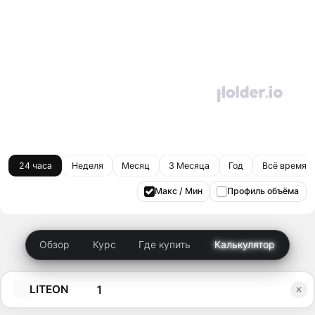
24 часа
Неделя
Месяц
3 Месяца
Год
Всё время
Макс / Мин
Профиль объёма
Обзор
Курс
Где купить
Калькулятор
LITEON