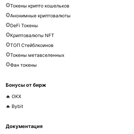
Токены крипто кошельков
Анонимные криптовалюты
DeFi Токены
Криптовалюты NFT
ТОП Стейблкоинов
Токены метавселенных
Фан токены
Бонусы от бирж
🔥 OKX
🔥 Bybit
Документация