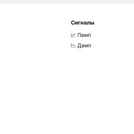
Сигналы
📈 Памп
📉 Дамп