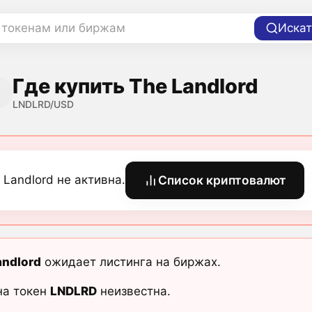
 токенам или биржам
Искат
Где купить The Landlord
LNDLRD/USD
 Landlord не активна.
Список криптовалют
andlord
ожидает листинга на биржах.
на токен
LNDLRD
неизвестна.