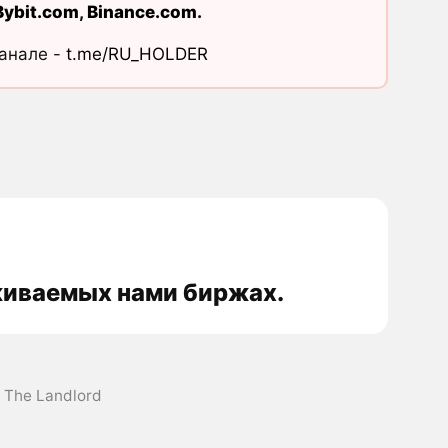
Bybit.com
,
Binance.com
.
канале -
t.me/RU_HOLDER
еживаемых нами биржах.
 The Landlord