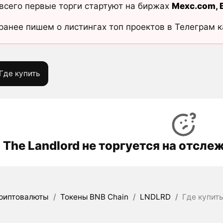
всего первые торги стартуют на биржах
Mexc.com
,
ранее пишем о листингах топ проектов в Телеграм 
Где купить
The Landlord не торгуется на отсл
риптовалюты
/
Токены BNB Chain
/
LNDLRD
/
Где купить