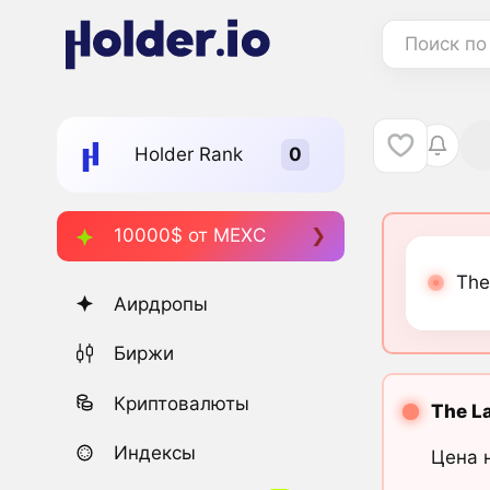
Поиск по
Holder Rank
10000$ от MEXC
The
Аирдропы
Биржи
Криптовалюты
The L
Индексы
Цена 