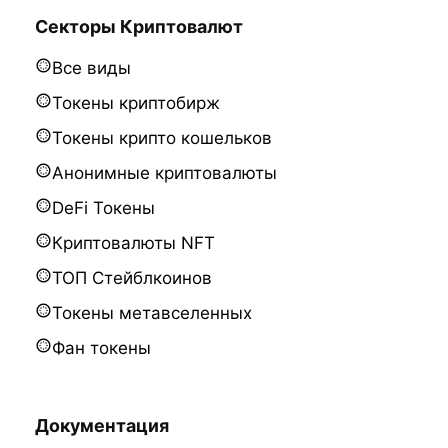
Секторы Криптовалют
Все виды
Токены криптобирж
Токены крипто кошельков
Анонимные криптовалюты
DeFi Токены
Криптовалюты NFT
ТОП Стейблкоинов
Токены метавселенных
Фан токены
Документация