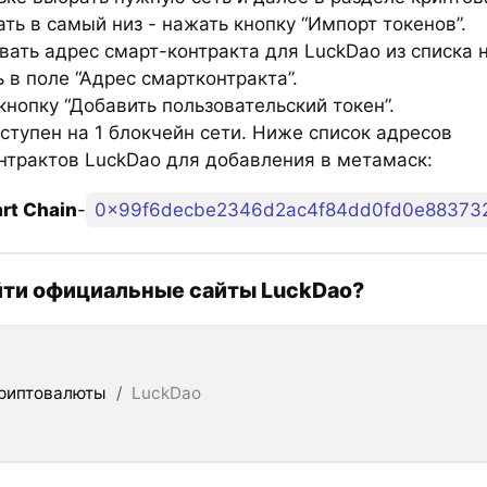
ть в самый низ - нажать кнопку “Импорт токенов”.
вать адрес смарт-контракта для LuckDao из списка 
 в поле “Адрес смартконтракта”.
нопку “Добавить пользовательский токен”.
ступен на 1 блокчейн сети. Ниже список адресов
нтрактов LuckDao для добавления в метамаск:
rt Chain
-
0x99f6decbe2346d2ac4f84dd0fd0e88373
йти официальные сайты LuckDao?
риптовалюты
/
LuckDao