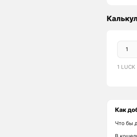
Кальку
1 LUCK
Как до
Что бы 
В кошел