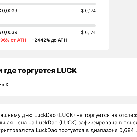
$ 0,0039
$ 0,174
$ 0,0039
$ 0,174
-96% от ATH
·
+2442% до ATH
 где торгуется LUCK
ных
няшнему дню LuckDao (LUCK) не торгуется на отсле
ьная цена на LuckDao (LUCK) зафиксирована в понед
риптовалюта LuckDao торгуется в диапазоне 0,684 ц