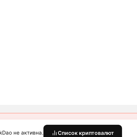
kDao не активна.
Список криптовалют