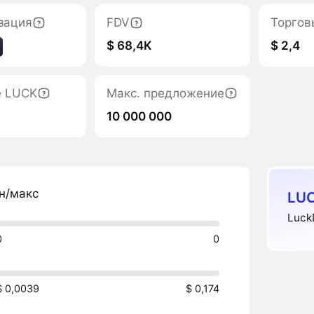
зация
FDV
Торгов
$ 68,4K
$ 2,4
е LUCK
Макс. предложение
10 000 000
н/макс
LUC
Luck
0
0
$ 0,0039
$ 0,174