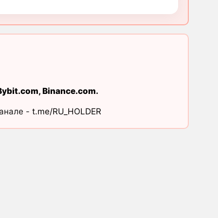
Bybit.com
,
Binance.com
.
канале -
t.me/RU_HOLDER