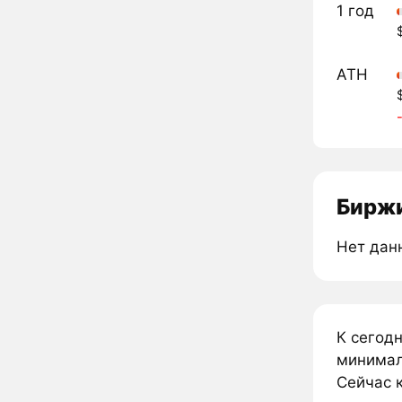
1 год
ATH
Биржи
Нет дан
К сегод
минимал
Сейчас к