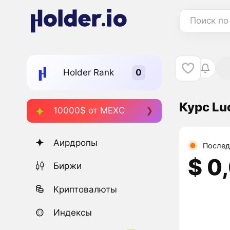
Поиск по
Holder Rank
Курс Lu
10000$ от MEXC
Аирдропы
Послед
$ 0
Биржи
Криптовалюты
Индексы