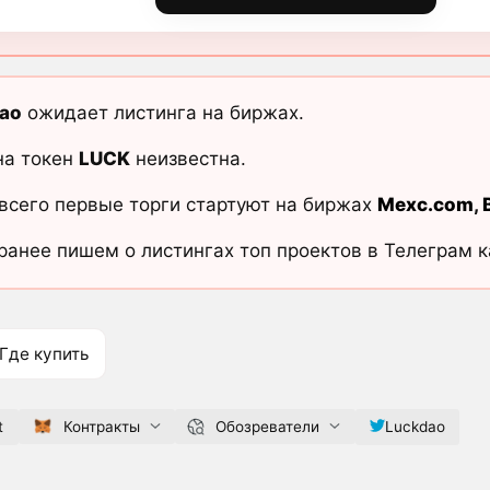
ao
ожидает листинга на биржах.
на токен
LUCK
неизвестна.
всего первые торги стартуют на биржах
Mexc.com
,
ранее пишем о листингах топ проектов в Телеграм 
Где купить
t
Контракты
Обозреватели
Luckdao