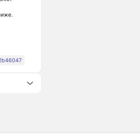
ниже.
2b46047