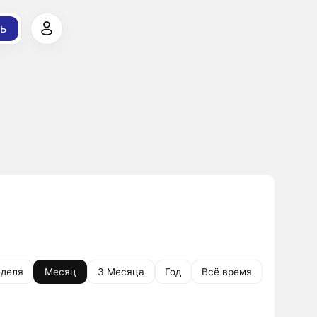
ь
деля
Месяц
3 Месяца
Год
Всё время