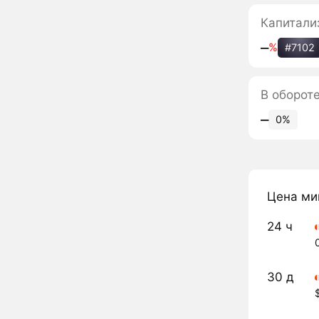
Капитали
‒
%
#7102
В оборот
‒
0%
Цена ми
24 ч
30 д