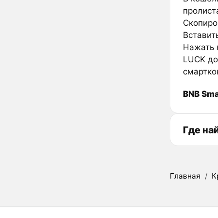
пролиста
Скопиро
Вставить
Нажать к
LUCK до
смартко
BNB Sma
Где на
Главная
/
К