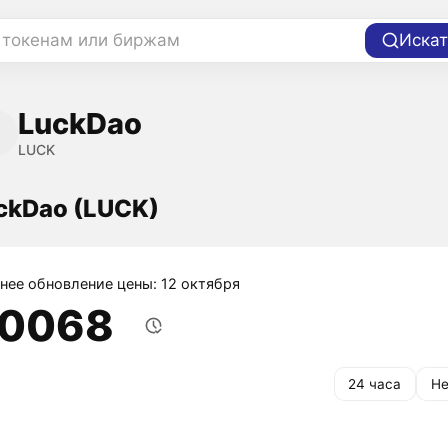
 токенам или биржам
Искат
LuckDao
LUCK
ckDao (LUCK)
нее обновление цены: 12 октября
,0068
24 часа
Не