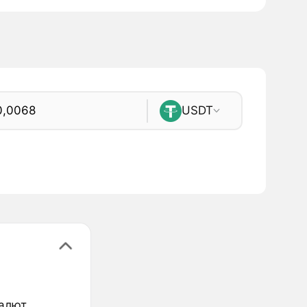
USDT
валют