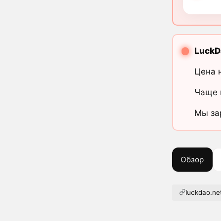
LuckD
Цена 
Чаще 
Мы за
Обзор
luckdao.ne