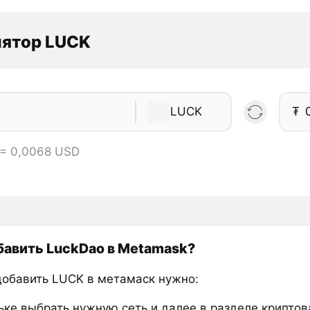
лятор LUCK
LUCK
₮
 = 0,0068 USD
бавить LuckDao в Metamask?
добавить LUCK в метамаск нужно:
ьке выбрать нужную сеть и далее в разделе крипто