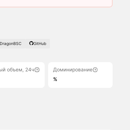
yDragonBSC
GitHub
ый объем, 24ч
Доминирование
%