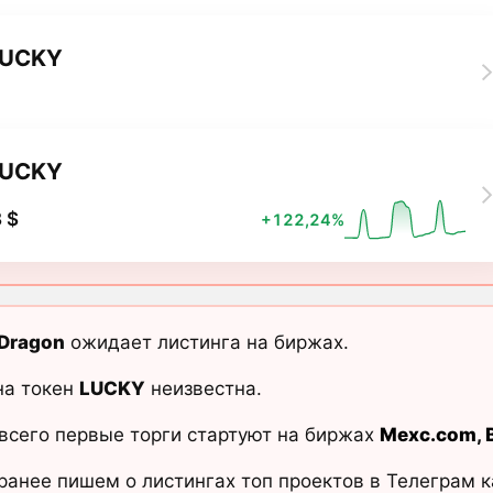
LUCKY
LUCKY
 $
+122,24%
Dragon
ожидает листинга на биржах.
на токен
LUCKY
неизвестна.
всего первые торги стартуют на биржах
Mexc.com
,
ранее пишем о листингах топ проектов в Телеграм 