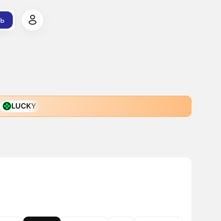
ь
LUCKY