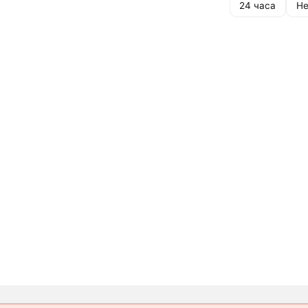
24 часа
Не