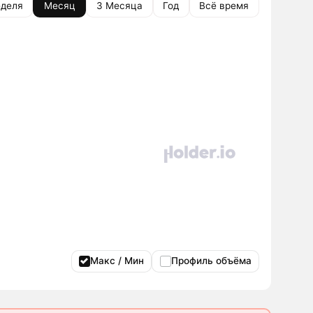
деля
Месяц
3 Месяца
Год
Всё время
Макс / Мин
Профиль объёма