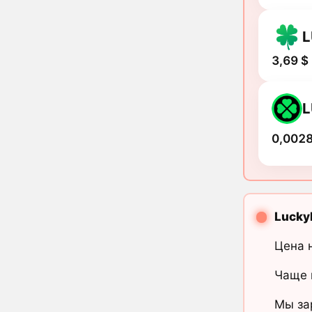
3,69 $
0,0028
Lucky
Цена 
Чаще 
Мы за