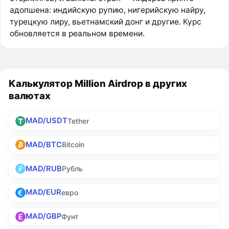
адопшена: индийскую рупию, нигерийскую найру,
турецкую лиру, вьетнамский донг и другие. Курс
обновляется в реальном времени.
Калькулятор Million Airdrop в других
валютах
MAD/USDT
Tether
MAD/BTC
Bitcoin
MAD/RUB
Рубль
MAD/EUR
евро
MAD/GBP
Фунт