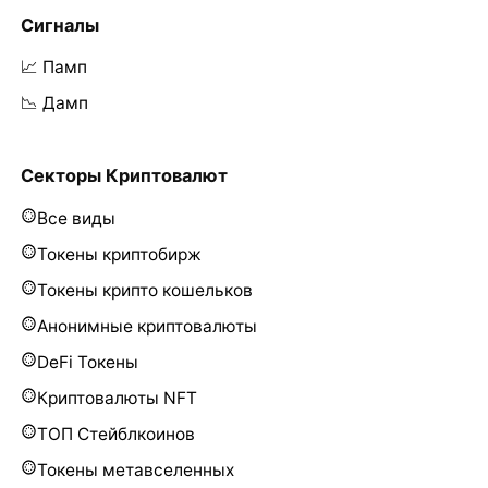
Сигналы
📈 Памп
📉 Дамп
Секторы Криптовалют
Все виды
Токены криптобирж
Токены крипто кошельков
Анонимные криптовалюты
DeFi Токены
Криптовалюты NFT
ТОП Стейблкоинов
Токены метавселенных