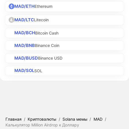
MAD/ETH
Ethereum
MAD/LTC
Litecoin
MAD/BCH
Bitcoin Cash
MAD/BNB
Binance Coin
MAD/BUSD
Binance USD
MAD/SOL
SOL
Главная
/
Криптовалюты
/
Solana мемы
/
MAD
/
Калькулятор Million Airdrop к Доллару