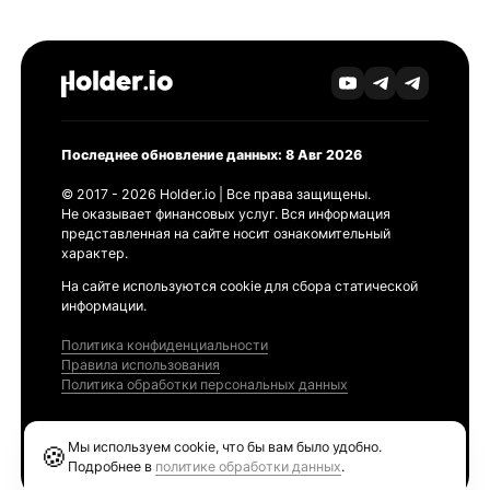
Последнее обновление данных: 8 Авг 2026
© 2017 - 2026 Holder.io | Все права защищены.
Не оказывает финансовых услуг. Вся информация
представленная на сайте носит ознакомительный
характер.
На сайте используются cookie для сбора статической
информации.
Политика конфиденциальности
Правила использования
Политика обработки персональных данных
Продукты
Мы используем cookie, что бы вам было удобно.
🍪
Ethereum GAS Tracker
Подробнее в
политике обработки данных
.