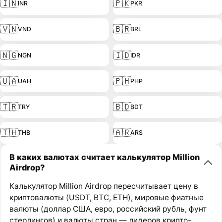
🇮🇳
🇵🇰
INR
PKR
🇻🇳
🇧🇷
VND
BRL
🇳🇬
🇮🇩
NGN
IDR
🇺🇦
🇵🇭
UAH
PHP
🇹🇷
🇧🇩
TRY
BDT
🇹🇭
🇦🇷
THB
ARS
В каких валютах считает калькулятор Million
Airdrop?
Калькулятор Million Airdrop пересчитывает цену в
криптовалюты (USDT, BTC, ETH), мировые фиатные
валюты (доллар США, евро, российский рубль, фунт
стерлингов) и валюты стран — лидеров крипто-