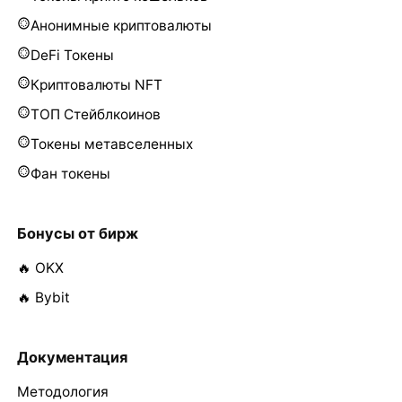
Анонимные криптовалюты
DeFi Токены
Криптовалюты NFT
ТОП Стейблкоинов
Токены метавселенных
Фан токены
Бонусы от бирж
🔥 OKX
🔥 Bybit
Документация
Методология