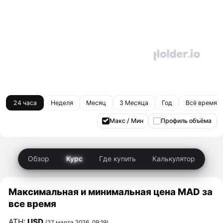
24 часа
Неделя
Месяц
3 Месяца
Год
Всё время
Макс / Мин
Профиль объёма
Обзор
Курс
Где купить
Калькулятор
Максимальная и минимальная цена MAD за
все время
ATH:
USD
(27 марта 2026, 09:19)