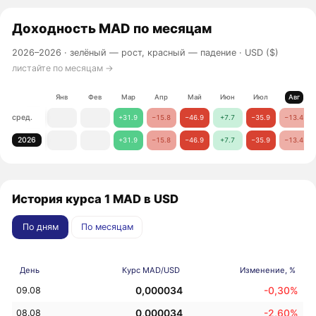
Доходность
MAD
по месяцам
2026–2026 ·
зелёный — рост, красный — падение
· USD ($)
листайте по месяцам →
Янв
Фев
Мар
Апр
Май
Июн
Июл
Авг
сред.
+31.9
−15.8
−46.9
+7.7
−35.9
−13.4
2026
+31.9
−15.8
−46.9
+7.7
−35.9
−13.4
История курса 1 MAD в USD
По дням
По месяцам
День
Курс MAD/USD
Изменение, %
0,000034
-0,30%
09.08
0,000034
-2,60%
08.08