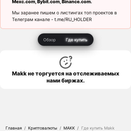
Mexc.com
,
Bybit.com
,
Binance.com
.
Мы заранее пишем о листингах топ проектов в
Телеграм канале -
t.me/RU_HOLDER
Обзор
Где купить
Makk не торгуется на отслеживаемых
нами биржах.
Главная
/
Криптовалюты
/
MAKK
/
Где купить Makk