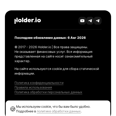
Последнее обновление данных: 6 Авг 2026
© 2017 - 2026 Holder.io | Все права защищены.
Не оказывает финансовых услуг. Вся информация
представленная на сайте носит ознакомительный
характер.
На сайте используются cookie для сбора статической
информации.
Политика конфиденциальности
Правила использования
Политика обработки персональных данных
Продукты
Мы используем cookie, что бы вам было удобно.
🍪
Ethereum GAS Tracker
Подробнее в
политике обработки данных
.