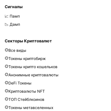
Сигналы
📈 Памп
📉 Дамп
Секторы Криптовалют
Все виды
Токены криптобирж
Токены крипто кошельков
Анонимные криптовалюты
DeFi Токены
Криптовалюты NFT
ТОП Стейблкоинов
Токены метавселенных