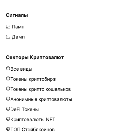
Сигналы
📈 Памп
📉 Дамп
Секторы Криптовалют
Все виды
Токены криптобирж
Токены крипто кошельков
Анонимные криптовалюты
DeFi Токены
Криптовалюты NFT
ТОП Стейблкоинов