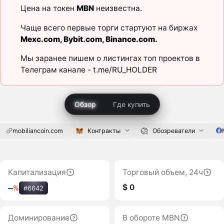
Цена на токен
MBN
неизвестна.
Чаще всего первые торги стартуют на биржах
Mexc.com
,
Bybit.com
,
Binance.com
.
Мы заранее пишем о листингах топ проектов в
Телеграм канале -
t.me/RU_HOLDER
Обзор
Где купить
mobiliancoin.com
Контракты
Обозреватели
Капитализация
Торговый объем, 24ч
$ 0
‒
%
#6642
Доминирование
В обороте MBN