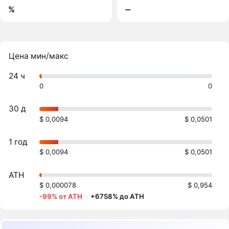
%
‒
Цена мин/макс
24 ч
0
0
30 д
$ 0,0094
$ 0,0501
1 год
$ 0,0094
$ 0,0501
ATH
$ 0,000078
$ 0,954
-99% от ATH
·
+6758% до ATH