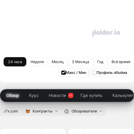
24 часа
Неделя
Месяц
3 Месяца
Год
Всё время
Макс / Мин
Профиль объёма
Обзор
Курс
Новости
Где купить
Калькулят
x.com
Контракты
Обозреватели