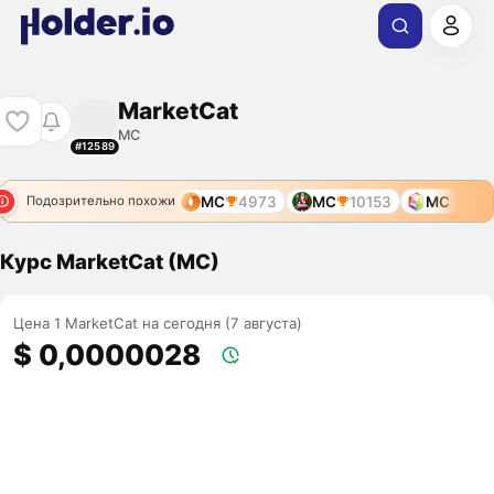
MarketCat
MC
#12589
MC
4973
MC
10153
MC
Подозрительно похожи
Курс MarketCat (MC)
Цена 1 MarketCat на сегодня (7 августа)
$ 0,0000028