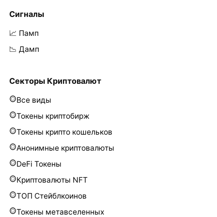
Сигналы
📈 Памп
📉 Дамп
Секторы Криптовалют
Все виды
Токены криптобирж
Токены крипто кошельков
Анонимные криптовалюты
DeFi Токены
Криптовалюты NFT
ТОП Стейблкоинов
Токены метавселенных