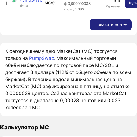
$ 3
1
MC/SOL
Куп
◎ 0,000000038
1,0
2д назад
спред 0.69%
Показать все ➙
К сегодняшнему дню MarketCat (MC) торгуется
только на
PumpSwap
. Максимальный торговый
объём наблюдается по торговой паре MC/SOL и
достигает 3 доллара (112% от общего объёма по всем
биржам). В течение недели минимальная цена на
MarketCat (MC) зафиксирована в пятницу на отметке
0,0000028 центов. Сейчас криптовалюта MarketCat
торгуется в диапазоне 0,00028 центов или 0,023
копеек за 1 MC.
Калькулятор MC