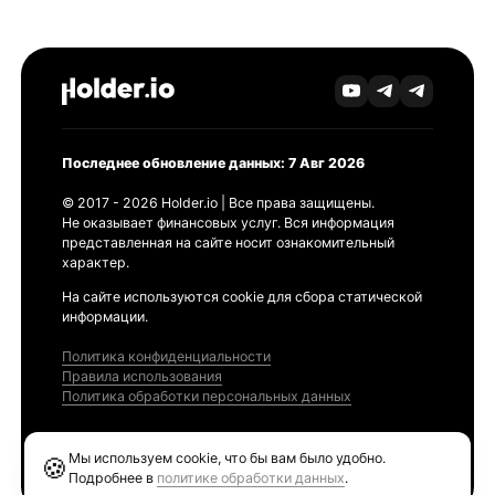
Последнее обновление данных: 7 Авг 2026
© 2017 - 2026 Holder.io | Все права защищены.
Не оказывает финансовых услуг. Вся информация
представленная на сайте носит ознакомительный
характер.
На сайте используются cookie для сбора статической
информации.
Политика конфиденциальности
Правила использования
Политика обработки персональных данных
Продукты
Мы используем cookie, что бы вам было удобно.
🍪
Ethereum GAS Tracker
Подробнее в
политике обработки данных
.