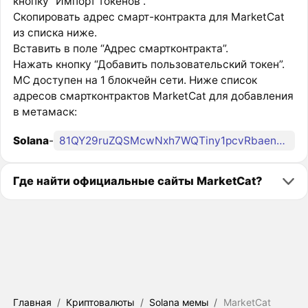
кнопку “Импорт токенов”.
Скопировать адрес смарт-контракта для MarketCat
из списка ниже.
Вставить в поле “Адрес смартконтракта”.
Нажать кнопку “Добавить пользовательский токен”.
MC доступен на 1 блокчейн сети. Ниже список
адресов смартконтрактов MarketCat для добавления
в метамаск:
Solana
-
81QY29ruZQSMcwNxh7WQTiny1pcvRbaenh7b36qpump
Где найти официальные сайты MarketCat?
Главная
/
Криптовалюты
/
Solana мемы
/
MarketCat