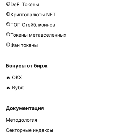
DeFi Токены
Криптовалюты NFT
ТОП Стейблкоинов
Токены метавселенных
Фан токены
Бонусы от бирж
🔥 OKX
🔥 Bybit
Документация
Методология
Секторные индексы