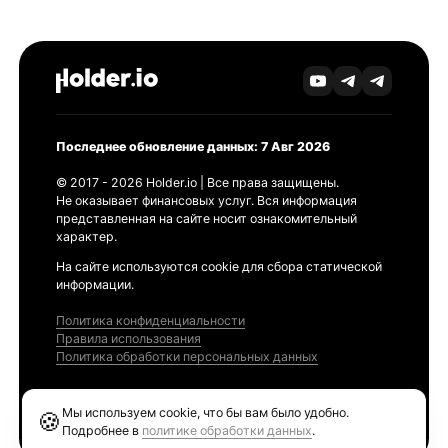
Последнее обновление данных: 7 Авг 2026
© 2017 - 2026 Holder.io | Все права защищены.
Не оказывает финансовых услуг. Вся информация
представленная на сайте носит ознакомительный
характер.
На сайте используются cookie для сбора статической
информации.
Политика конфиденциальности
Правила использования
Политика обработки персональных данных
Продукты
Мы используем cookie, что бы вам было удобно.
🍪
Ethereum GAS Tracker
Подробнее в
политике обработки данных
.