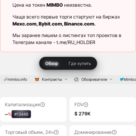
Цена на токен
MIMBO
неизвестна.
Чаще всего первые торги стартуют на биржах
Mexc.com
,
Bybit.com
,
Binance.com
.
Мы заранее пишем о листингах топ проектов в
Телеграм канале -
t.me/RU_HOLDER
Обзор
Где купить
mimbo.info
Контракты
Обозреватели
Mimbo_
Капитализация
FDV
$ 279K
‒
%
#13449
Торговый объем, 24ч
Доминирование