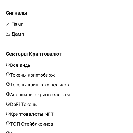
Сигналы
📈 Памп
📉 Дамп
Секторы Криптовалют
Все виды
Токены криптобирж
Токены крипто кошельков
Анонимные криптовалюты
DeFi Токены
Криптовалюты NFT
ТОП Стейблкоинов