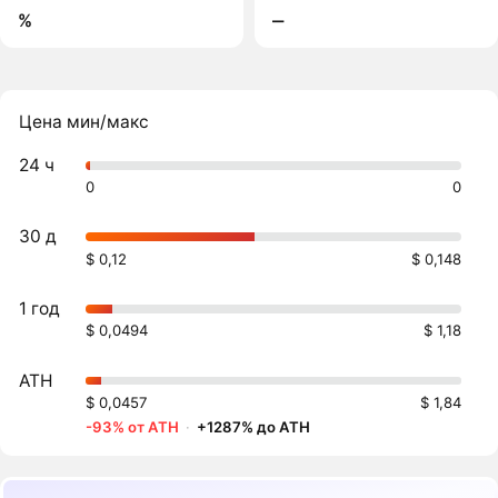
%
‒
Цена мин/макс
24 ч
0
0
30 д
$ 0,12
$ 0,148
1 год
$ 0,0494
$ 1,18
ATH
$ 0,0457
$ 1,84
-93% от ATH
·
+1287% до ATH