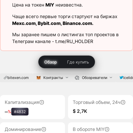
Цена на токен
MIY
неизвестна.
Чаще всего первые торги стартуют на биржах
Mexc.com
,
Bybit.com
,
Binance.com
.
Мы заранее пишем о листингах топ проектов в
Телеграм канале -
t.me/RU_HOLDER
Обзор
Где купить
bitexen.com
Контракты
Обозреватели
Iceli
Капитализация
Торговый объем, 24ч
$ 2,7K
‒
%
#4832
Доминирование
В обороте MIY