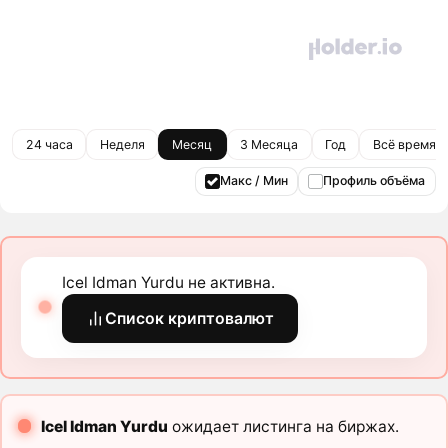
24 часа
Неделя
Месяц
3 Месяца
Год
Всё время
Макс / Мин
Профиль объёма
Icel Idman Yurdu не активна.
Список криптовалют
Icel Idman Yurdu
ожидает листинга на биржах.