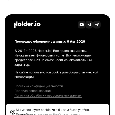
Последнее обновление данных: 9 Авг 2026
© 2017 - 2026 Holder.io | Все права защищены.
Не оказывает финансовых услуг. Вся информация
представленная на сайте носит ознакомительный
характер.
На сайте используются cookie для сбора статической
информации.
Политика конфиденциальности
Правила использования
Политика обработки персональных данных
Продукты
Мы используем cookie, что бы вам было удобно.
🍪
Ethereum GAS Tracker
Подробнее в
политике обработки данных
.