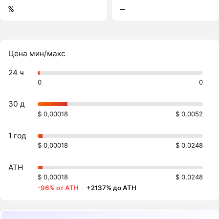
%
‒
Цена мин/макс
24 ч
0
0
30 д
$ 0,00018
$ 0,0052
1 год
$ 0,00018
$ 0,0248
ATH
$ 0,00018
$ 0,0248
-96% от ATH
·
+2137% до ATH