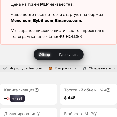
Цена на токен
MLP
неизвестна.
Чаще всего первые торги стартуют на биржах
Mexc.com
,
Bybit.com
,
Binance.com
.
Мы заранее пишем о листингах топ проектов в
Телеграм канале -
t.me/RU_HOLDER
Обзор
Где купить
myliquiditypartner.com
Контракты
Обозреватели
Капитализация
Торговый объем, 24ч
$ 448
‒
%
#7291
Доминирование
В обороте MLP