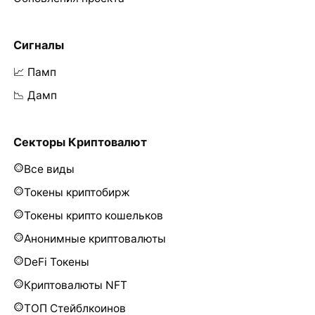
Сигналы
📈 Памп
📉 Дамп
Секторы Криптовалют
Все виды
Токены криптобирж
Токены крипто кошельков
Анонимные криптовалюты
DeFi Токены
Криптовалюты NFT
ТОП Стейблкоинов