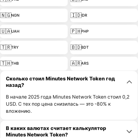
🇳🇬
🇮🇩
NGN
IDR
🇺🇦
🇵🇭
UAH
PHP
🇹🇷
🇧🇩
TRY
BDT
🇹🇭
🇦🇷
THB
ARS
Сколько стоил Minutes Network Token год
назад?
В начале 2025 года Minutes Network Token стоил 0,2
USD. С тех пор цена снизилась — это -80% к
вложению.
В каких валютах считает калькулятор
Minutes Network Token?