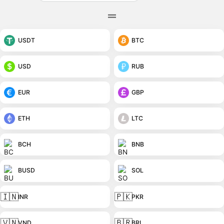
USDT
BTC
USD
RUB
EUR
GBP
ETH
LTC
BCH
BNB
BUSD
SOL
🇮🇳
🇵🇰
INR
PKR
🇻🇳
🇧🇷
VND
BRL