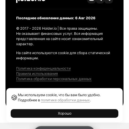
Последнее обновление данных: 6 Авг 2026
© 2017 - 2026 Holder.io | Все права защищены.
Не оказывает финансовых услуг. Вся информация
представленная на сайте носит ознакомительный
характер.
На сайте используются cookie для сбора статической
информации.
Политика конфиденциальности
Правила использования
Политика обработки персональных данных
Продукты
Мы используем cookie, что бы вам было удобно.
🍪
Ethereum GAS Tracker
Подробнее в
политике обработки данных
.
Хорошо