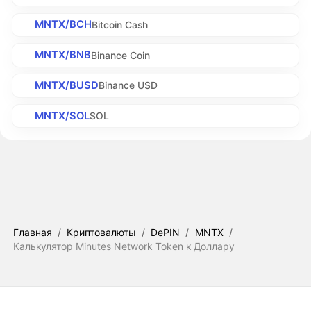
MNTX/BCH
Bitcoin Cash
MNTX/BNB
Binance Coin
MNTX/BUSD
Binance USD
MNTX/SOL
SOL
Главная
/
Криптовалюты
/
DePIN
/
MNTX
/
Калькулятор Minutes Network Token к Доллару