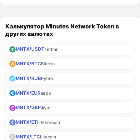
Калькулятор Minutes Network Token в
других валютах
MNTX/USDT
Tether
MNTX/BTC
Bitcoin
MNTX/RUB
Рубль
MNTX/EUR
евро
MNTX/GBP
Фунт
MNTX/ETH
Ethereum
MNTX/LTC
Litecoin