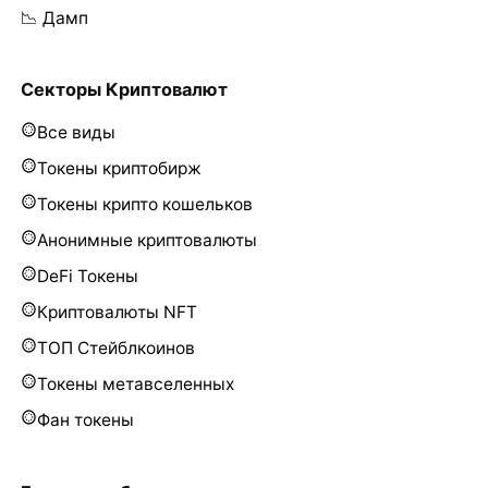
📉 Дамп
Секторы Криптовалют
Все виды
Токены криптобирж
Токены крипто кошельков
Анонимные криптовалюты
DeFi Токены
Криптовалюты NFT
ТОП Стейблкоинов
Токены метавселенных
Фан токены