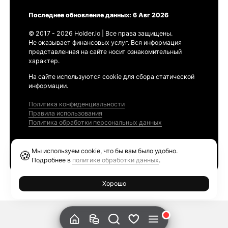
Последнее обновление данных: 6 Авг 2026
© 2017 - 2026 Holder.io | Все права защищены.
Не оказывает финансовых услуг. Вся информация
представленная на сайте носит ознакомительный
характер.
На сайте используются cookie для сбора статической
информации.
Политика конфиденциальности
Правила использования
Политика обработки персональных данных
Продукты
Мы используем cookie, что бы вам было удобно.
🍪
Ethereum GAS Tracker
Подробнее в
политике обработки данных
.
Хорошо