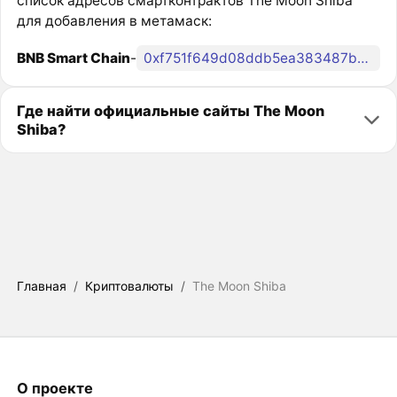
список адресов смартконтрактов The Moon Shiba
для добавления в метамаск:
BNB Smart Chain
-
0xf751f649d08ddb5ea383487b33653bb26eebbb43
Где найти официальные сайты The Moon
Shiba?
Главная
/
Криптовалюты
/
The Moon Shiba
О проекте