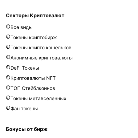
Секторы Криптовалют
Все виды
Токены криптобирж
Токены крипто кошельков
Анонимные криптовалюты
DeFi Токены
Криптовалюты NFT
ТОП Стейблкоинов
Токены метавселенных
Фан токены
Бонусы от бирж