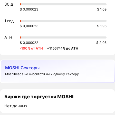
30 д
$ 0,000023
$ 1,09
1 год
$ 0,000023
$ 1,96
ATH
$ 0,000022
$ 2,08
-100% от ATH
·
+1156741% до ATH
MOSHI Секторы
Moshiheads не оноситстя ни к одному сектору.
Биржи где торгуется MOSHI
Нет данных