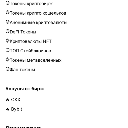
Токены криптобирж
Токены крипто кошельков
Анонимные криптовалюты
DeFi Токены
Криптовалюты NFT
ТОП Стейблкоинов
Токены метавселенных
Фан токены
Бонусы от бирж
🔥 OKX
🔥 Bybit
Документация