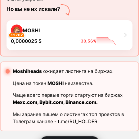
Но вы не их искали?
MOSHI
12762
0,0000025 $
-30,56%
Moshiheads
ожидает листинга на биржах.
Цена на токен
MOSHI
неизвестна.
Чаще всего первые торги стартуют на биржах
Mexc.com
,
Bybit.com
,
Binance.com
.
Мы заранее пишем о листингах топ проектов в
Телеграм канале -
t.me/RU_HOLDER