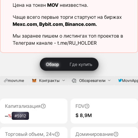
Цена на токен
MOV
неизвестна.
Чаще всего первые торги стартуют на биржах
Mexc.com
,
Bybit.com
,
Binance.com
.
Мы заранее пишем о листингах топ проектов в
Телеграм канале -
t.me/RU_HOLDER
Обзор
Где купить
movn.me
Контракты
Обозреватели
MovnAp
Капитализация
FDV
$ 8,9M
‒
%
#5912
Торговый объем, 24ч
Доминирование