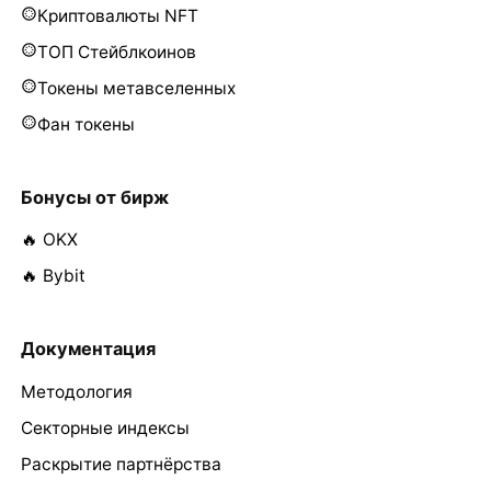
Криптовалюты NFT
ТОП Стейблкоинов
Токены метавселенных
Фан токены
Бонусы от бирж
🔥 OKX
🔥 Bybit
Документация
Методология
Секторные индексы
Раскрытие партнёрства