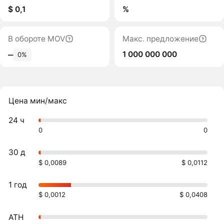
$ 0,1
%
В обороте MOV
Макс. предложение
1 000 000 000
‒
0%
Цена мин/макс
24 ч
0
0
30 д
$ 0,0089
$ 0,0112
1 год
$ 0,0012
$ 0,0408
ATH