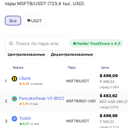
пары MSFTB/USDT (723,4 тыс. USD).
Все
USDT
Holder TrustScore ≥ 4.5
Централизованные
Децентрализованные
Биржа
Пара
Цена
$ 499,09
LBank
1
MSFTB/USDT
₮ 499,34
3,7
6 отзывов
спред 0.09%
$ 483,62
PancakeSwap V3 (BSC)
2
MSFTB/BSC-USD
BSC-USD 484,21
1,3
1 отзыв
спред 0.61%
$ 499,99
Toobit
3
MSFTB/USDT
₮ 500,32
4,0
1 отзыв
спред 0.22%