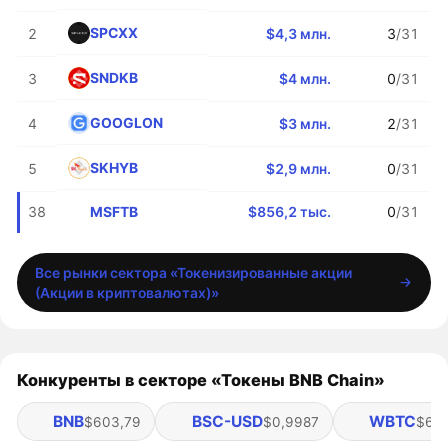
SPCXX
2
$4,3 млн.
3
/31
SNDKB
3
$4 млн.
0
/31
GOOGLON
4
$3 млн.
2
/31
SKHYB
5
$2,9 млн.
0
/31
MSFTB
38
$856,2 тыс.
0
/31
Все рынки сектора «Токенизированные акции
(Акции в криптовалютах)»
Конкуренты в секторе «Токены BNB Chain»
BNB
BSC-USD
WBTC
$603,79
$0,9987
$64 