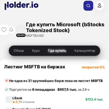
Где купить Microsoft (bStocks
Tokenized Stock)
MSFTB/USD
#2433
Обзор
Курс
Где купить
Калькулятор
Листинг MSFTB на биржах
покрытие 0%
Ни одна из 31 крупнейших бирж пока не листит
MSFTB
Торгуется на
6 площадках
·
$957,5 тыс.
за 24 ч
LBank
$723,4 тыс.
3,7
6 отзывов