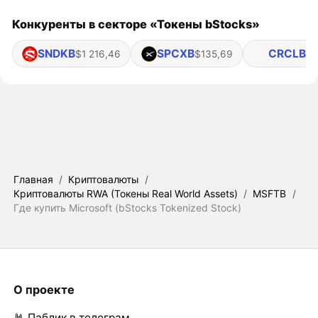
Конкуренты в секторе «Токены bStocks»
SNDKB
SPCXB
CRCLB
$1 216,46
$135,69
$6
Главная
/
Криптовалюты
/
Криптовалюты RWA (Токены Real World Assets)
/
MSFTB
/
Где купить Microsoft (bStocks Tokenized Stock)
О проекте
🤘 Паблик в телеграм