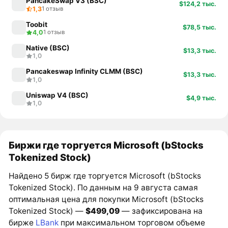
PancakeSwap V3 (BSC)
$124,2 тыс.
1,3
1 отзыв
Toobit
$78,5 тыс.
4,0
1 отзыв
Native (BSC)
$13,3 тыс.
1,0
Pancakeswap Infinity CLMM (BSC)
$13,3 тыс.
1,0
Uniswap V4 (BSC)
$4,9 тыс.
1,0
Биржи где торгуется Microsoft (bStocks
Tokenized Stock)
Найдено 5 бирж где торгуется Microsoft (bStocks
Tokenized Stock). По данным на 9 августа самая
оптимальная цена для покупки Microsoft (bStocks
Tokenized Stock) —
$499,09
— зафиксирована на
бирже
LBank
при максимальном торговом объеме