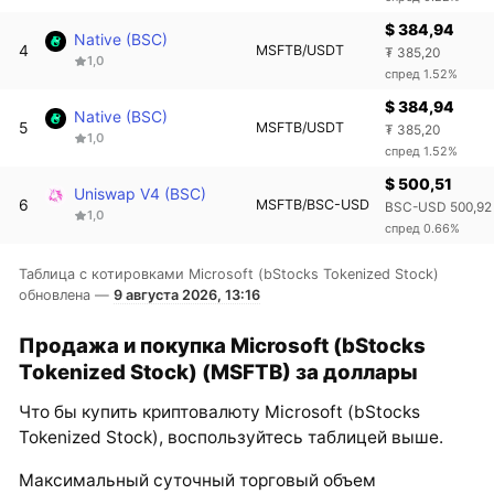
$ 384,94
Native (BSC)
4
MSFTB/USDT
₮ 385,20
1,0
спред 1.52%
$ 384,94
Native (BSC)
5
MSFTB/USDT
₮ 385,20
1,0
спред 1.52%
$ 500,51
Uniswap V4 (BSC)
6
MSFTB/BSC-USD
BSC-USD 500,92
1,0
спред 0.66%
Таблица с котировками Microsoft (bStocks Tokenized Stock)
обновлена —
9 августа 2026, 13:16
Продажа и покупка Microsoft (bStocks
Tokenized Stock) (MSFTB) за доллары
Что бы купить криптовалюту Microsoft (bStocks
Tokenized Stock), воспользуйтесь таблицей выше.
Максимальный суточный торговый объем