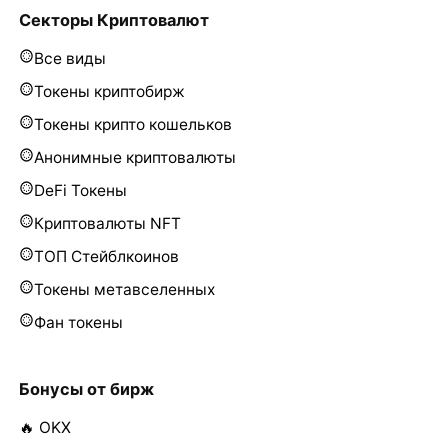
Секторы Криптовалют
Все виды
Токены криптобирж
Токены крипто кошельков
Анонимные криптовалюты
DeFi Токены
Криптовалюты NFT
ТОП Стейблкоинов
Токены метавселенных
Фан токены
Бонусы от бирж
🔥 OKX