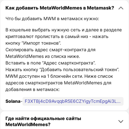
Как добавить MetaWorldMemes в Metamask?
Что бы добавить MWM в метамаск нужно:
В кошельке выбрать нужную сеть и далее в разделе
криптовалют пролистать в самый низ - нажать
кнопку “Импорт токенов”.
Скопировать адрес смарт-контракта для
MetaWorldMemes из списка ниже.
Вставить в поле “Адрес смартконтракта”.
Нажать кнопку “Добавить пользовательский токен”.
MWM доступен на 1 блокчейн сети. Ниже список
адресов смартконтрактов MetaWorldMemes для
добавления в метамаск:
Solana
-
F3XTBj4cD9AvqqbR5E6CZYigyTcmEpgAi3LqaX3pmoon
Где найти официальные сайты
MetaWorldMemes?