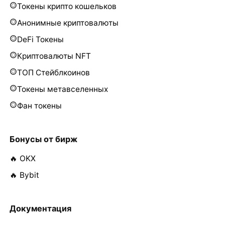
Токены крипто кошельков
Анонимные криптовалюты
DeFi Токены
Криптовалюты NFT
ТОП Стейблкоинов
Токены метавселенных
Фан токены
Бонусы от бирж
🔥 OKX
🔥 Bybit
Документация