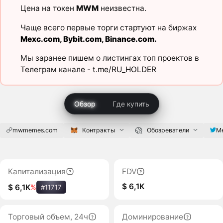
Цена на токен
MWM
неизвестна.
Чаще всего первые торги стартуют на биржах
Mexc.com
,
Bybit.com
,
Binance.com
.
Мы заранее пишем о листингах топ проектов в
Телеграм канале -
t.me/RU_HOLDER
Обзор
Где купить
mwmemes.com
Контракты
Обозреватели
M
Капитализация
FDV
$ 6,1K
$ 6,1K
%
#11717
Торговый объем, 24ч
Доминирование