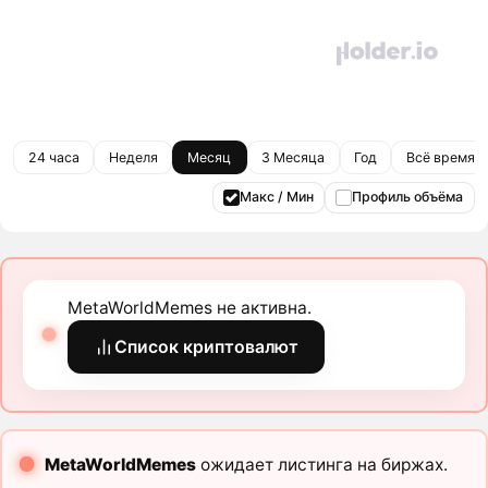
24 часа
Неделя
Месяц
3 Месяца
Год
Всё время
Макс / Мин
Профиль объёма
MetaWorldMemes не активна.
Список криптовалют
MetaWorldMemes
ожидает листинга на биржах.