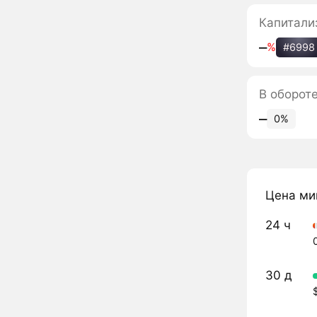
Капитали
‒
%
#6998
В оборот
‒
0%
Цена ми
24 ч
30 д