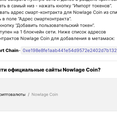
ть в самый низ - нажать кнопку “Импорт токенов”.
вать адрес смарт-контракта для Nowlage Coin из сп
 в поле “Адрес смартконтракта”.
нопку “Добавить пользовательский токен”.
тупен на 1 блокчейн сети. Ниже список адресов
нтрактов Nowlage Coin для добавления в метамаск:
rt Chain
-
0xe198e8fe1aab441e54d9572e2402d7b132
йти официальные сайты Nowlage Coin?
риптовалюты
/
Nowlage Coin