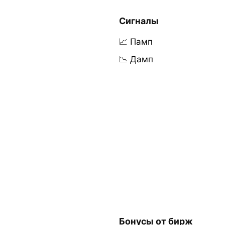
Сигналы
📈 Памп
📉 Дамп
Бонусы от бирж