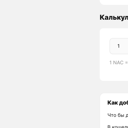
Кальку
1 NAC 
Как до
Что бы 
В кошел