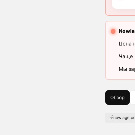
Nowla
Цена 
Чаще 
Мы за
Обзор
nowlage.c