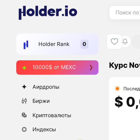
Поиск по
Holder Rank
Курс No
10000$ от MEXC
Аирдропы
Послед
$ 0
Биржи
Криптовалюты
Индексы