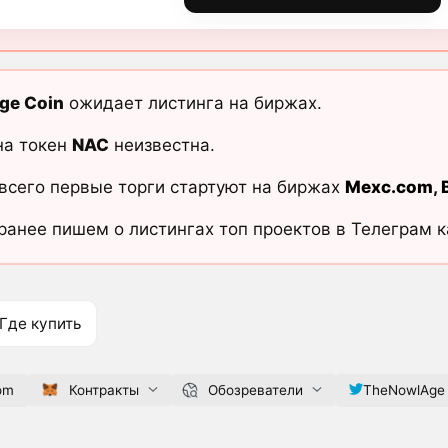
ge Coin
ожидает листинга на биржах.
на токен
NAC
неизвестна.
всего первые торги стартуют на биржах
Mexc.com
,
ранее пишем о листингах топ проектов в Телеграм 
Где купить
om
Контракты
Обозреватели
TheNowlAge