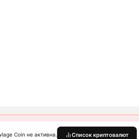
lage Coin не активна.
Список криптовалют