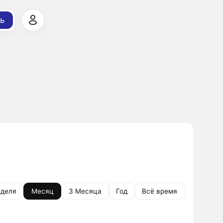
ь
деля
Месяц
3 Месяца
Год
Всё время