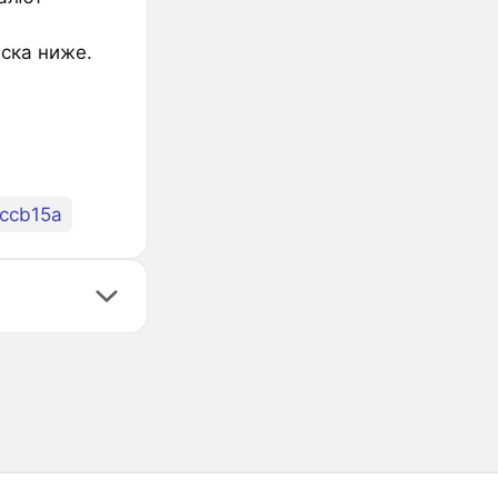
иска ниже.
ccb15a