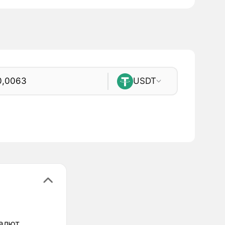
USDT
валют