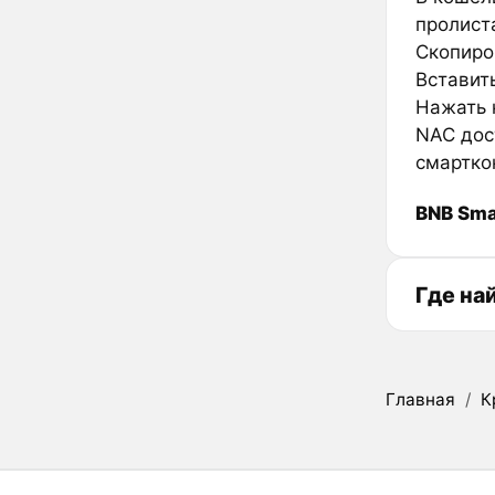
пролиста
Скопиро
Вставить
Нажать к
NAC дос
смартко
BNB Sma
Где на
Главная
/
К