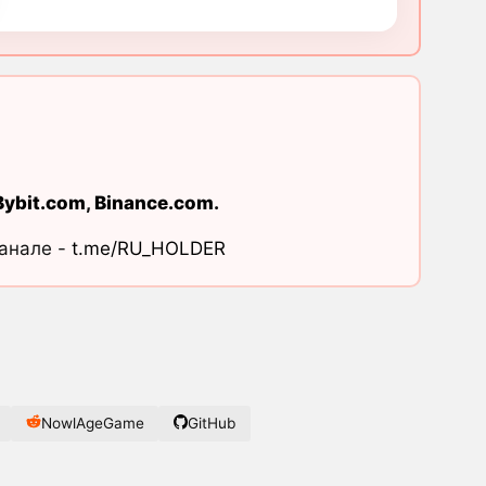
Bybit.com
,
Binance.com
.
канале -
t.me/RU_HOLDER
NowlAgeGame
GitHub