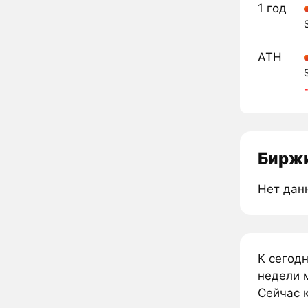
1 год
ATH
Биржи
Нет дан
К сегод
недели м
Сейчас к