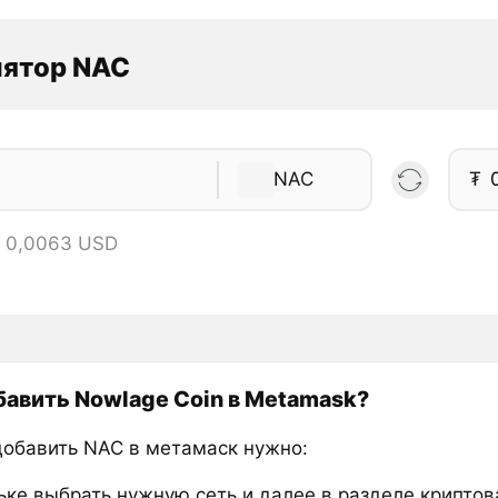
лятор NAC
NAC
₮
= 0,0063 USD
бавить Nowlage Coin в Metamask?
добавить NAC в метамаск нужно:
ьке выбрать нужную сеть и далее в разделе крипто