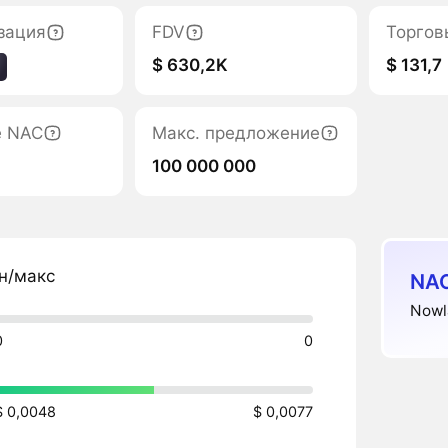
зация
FDV
Торгов
$ 630,2K
$ 131,7
е NAC
Макс. предложение
100 000 000
н/макс
NAC
Nowl
0
0
$ 0,0048
$ 0,0077