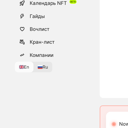
Календарь NFT
Гайды
Вочлист
Кран-лист
Компании
En
Ru
Now