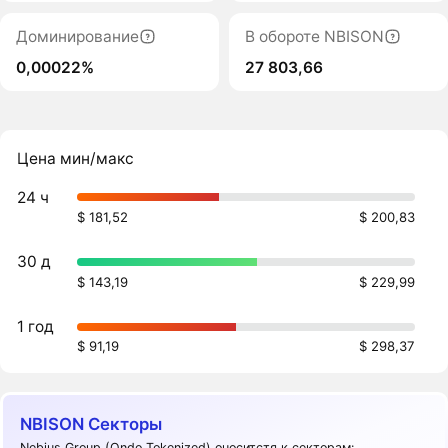
Доминирование
В обороте NBISON
0,00022%
27 803,66
Цена мин/макс
24 ч
$ 181,52
$ 200,83
30 д
$ 143,19
$ 229,99
1 год
$ 91,19
$ 298,37
NBISON Секторы
Nebius Group (Ondo Tokenized) оноситстя к секторам: