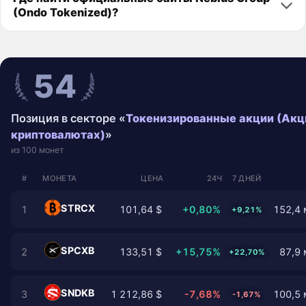
(Ondo Tokenized)?
54
Позиция в секторе «
Токенизированные акции (Акц
криптовалютах)
»
из 100 монет
#
МОНЕТА
ЦЕНА
24Ч
7 ДНЕЙ
STRCX
1
101,64 $
+0,80%
152,4 
+9,21%
SPCXB
2
133,51 $
+15,75%
87,9 
+22,70%
SNDKB
3
1 212,86 $
-7,68%
100,5 
-1,67%