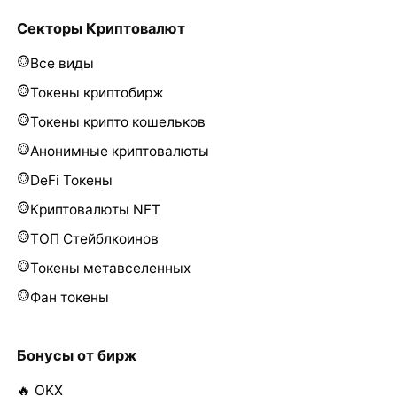
Секторы Криптовалют
Все виды
Токены криптобирж
Токены крипто кошельков
Анонимные криптовалюты
DeFi Токены
Криптовалюты NFT
ТОП Стейблкоинов
Токены метавселенных
Фан токены
Бонусы от бирж
🔥 OKX