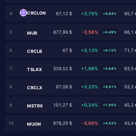
CRCLON
4
67,12 $
+3,76%
95,7 
+9,84%
5
877,99 $
-3,56%
66,1 
+4,49%
MUB
6
67 $
+3,13%
71,7 
+9,72%
CRCLB
7
329,52 $
+1,96%
63,5 
+5,84%
TSLAX
8
67,08 $
+3,22%
53,2 
+9,81%
CRCLX
9
101,27 $
+0,24%
45,2 
+7,95%
MSTRX
10
878,29 $
-3,60%
43,4 
+4,52%
MUON