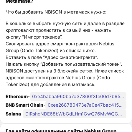
Metamask?
Что бы добавить NBISON в метамаск нужно:
В кошельке выбрать нужную сеть и далее в разделе
криптовалют пролистать в самый низ - нажать
кнопку “Импорт токенов”.
Скопировать адрес смарт-контракта для Nebius
Group (Ondo Tokenized) из списка ниже.
Вставить в поле “Адрес смартконтракта”.
Нажать кнопку “Добавить пользовательский токен”.
NBISON доступен на 3 блокчейн сетях. Ниже список
адресов смартконтрактов Nebius Group (Ondo
Tokenized) для добавления в метамаск:
Ethereum
-
0xe4babaa960ba7d37860f3fe00d7b95d3868e8edc
BNB Smart Chain
-
0xee268780473e7a0e47bac41547c6e01512555a16
Solana
-
DiRshqNDE68bWbGdLHm1GwQ76MvWQG3af6w1NdQondo
Где найти официальные сайты Nebius Group