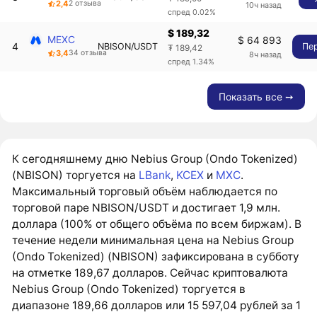
2,4
2 отзыва
10ч назад
спред 0.02%
$ 189,32
MEXC
$ 64 893
4
NBISON/USDT
Пе
₮ 189,42
3,4
34 отзыва
8ч назад
спред 1.34%
Показать все ➙
К сегодняшнему дню Nebius Group (Ondo Tokenized)
(NBISON) торгуется на
LBank
,
KCEX
и
MXC
.
Максимальный торговый объём наблюдается по
торговой паре NBISON/USDT и достигает 1,9 млн.
доллара (100% от общего объёма по всем биржам). В
течение недели минимальная цена на Nebius Group
(Ondo Tokenized) (NBISON) зафиксирована в субботу
на отметке 189,67 долларов. Сейчас криптовалюта
Nebius Group (Ondo Tokenized) торгуется в
диапазоне 189,66 долларов или 15 597,04 рублей за 1