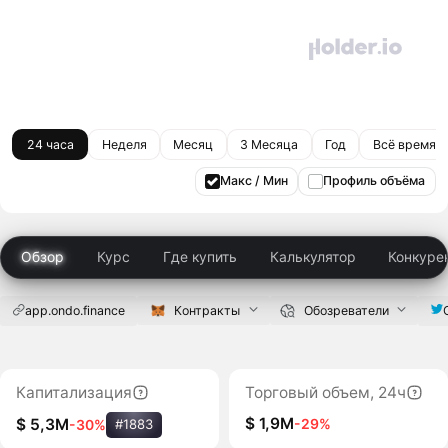
24 часа
Неделя
Месяц
3 Месяца
Год
Всё время
Макс / Мин
Профиль объёма
Обзор
Курс
Где купить
Калькулятор
Конкуре
app.ondo.finance
Контракты
Обозреватели
Капитализация
Торговый объем, 24ч
$ 1,9M
-29%
$ 5,3M
-30%
#1883