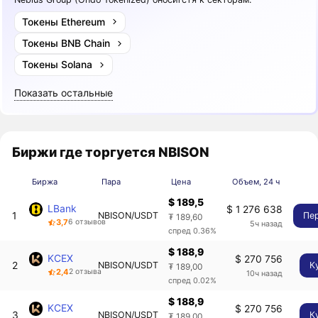
Токены Ethereum
Токены BNB Chain
Токены Solana
Показать остальные
Биржи где торгуется NBISON
Биржа
Пара
Цена
Объем, 24 ч
$ 189,5
LBank
$ 1 276 638
1
NBISON/USDT
Пе
₮ 189,60
3,7
6 отзывов
5ч назад
спред 0.36%
$ 188,9
KCEX
$ 270 756
2
NBISON/USDT
К
₮ 189,00
2,4
2 отзыва
10ч назад
спред 0.02%
$ 188,9
KCEX
$ 270 756
3
NBISON/USDT
К
₮ 189,00