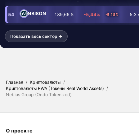
…
NBISON
54
189,66 $
-5,44%
5,3 
-5,18%
Показать весь сектор →
Главная
/
Криптовалюты
/
Криптовалюты RWA (Токены Real World Assets)
/
Nebius Group (Ondo Tokenized)
О проекте