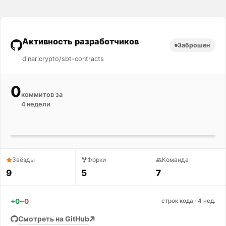
Активность разработчиков
Заброшен
dinaricrypto/sbt-contracts
0
коммитов за
4 недели
Звёзды
Форки
Команда
9
5
7
+0
−0
строк кода · 4 нед.
Смотреть на GitHub