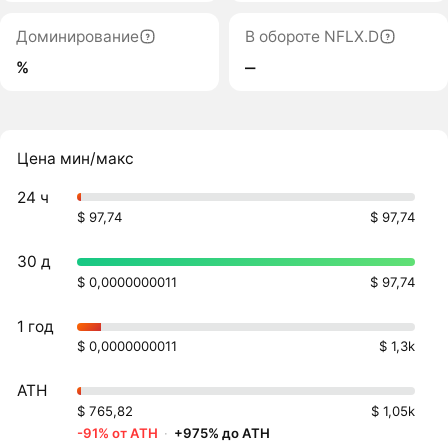
Доминирование
В обороте NFLX.D
%
‒
Цена мин/макс
24 ч
$ 97,74
$ 97,74
30 д
$ 0,0000000011
$ 97,74
1 год
$ 0,0000000011
$ 1,3k
ATH
$ 765,82
$ 1,05k
-91% от ATH
·
+975% до ATH