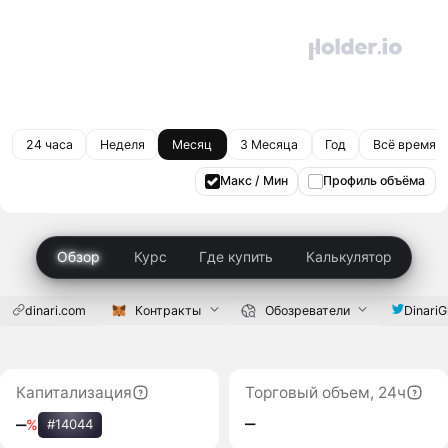
24 часа
Неделя
Месяц
3 Месяца
Год
Всё время
Макс / Мин
Профиль объёма
Обзор
Курс
Где купить
Калькулятор
dinari.com
Контракты
Обозреватели
DinariG
Капитализация
Торговый объем, 24ч
‒
‒
%
#14044