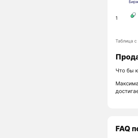
Бир
1
Таблица с
Прода
Что бы к
Максима
достига
FAQ п