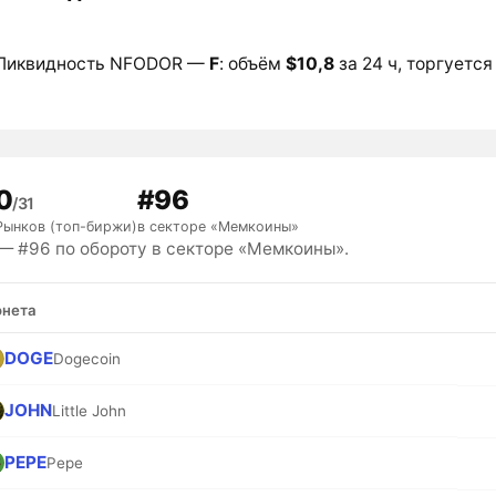
Ликвидность NFODOR —
F
: объём
$10,8
за 24 ч, торгуется
0
#96
/31
Рынков (топ-биржи)
в секторе «Мемкоины»
 #96 по обороту в секторе «Мемкоины».
нета
DOGE
Dogecoin
JOHN
Little John
PEPE
Pepe