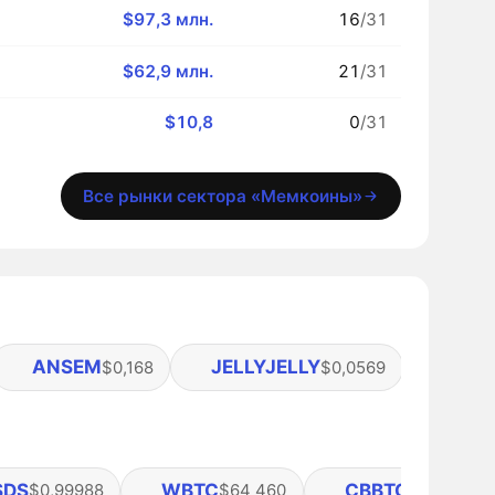
$97,3 млн.
16
/31
$62,9 млн.
21
/31
$10,8
0
/31
Все рынки сектора «Мемкоины»
ANSEM
JELLYJELLY
ARC
$0,168
$0,0569
$
SDS
WBTC
CBBTC
$0,99988
$64 460
$64 447