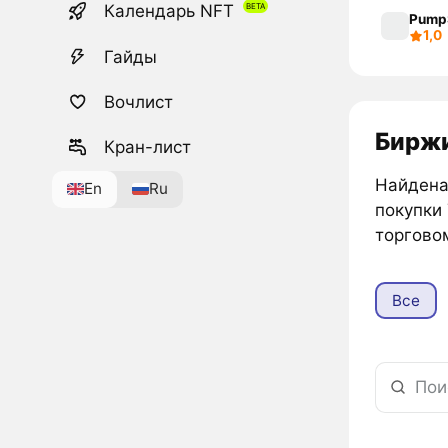
Календарь NFT
Pump
1,0
Гайды
Вочлист
Биржи
Кран-лист
Найдена 
En
Ru
покупки
торгово
Все