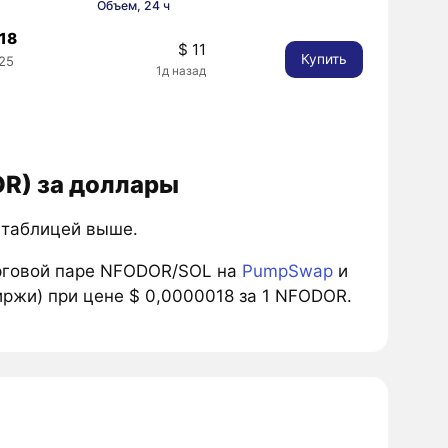
Объем, 24 ч
18
$ 11
Купить
25
1д назад
OR) за доллары
ь таблицей выше.
рговой паре NFODOR/SOL на
PumpSwap
и
иржи) при цене $ 0,0000018 за 1 NFODOR.