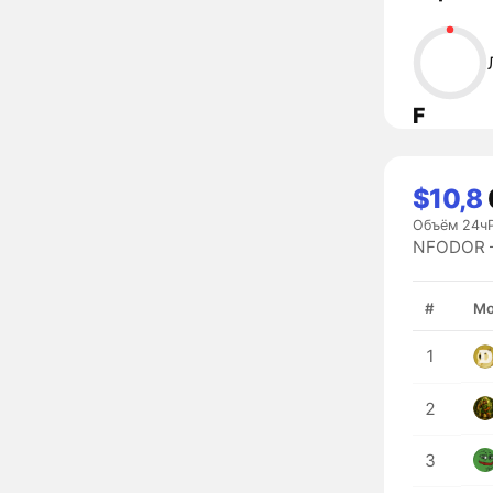
F
$10,8
Объём 24ч
NFODOR —
#
Мо
1
2
3