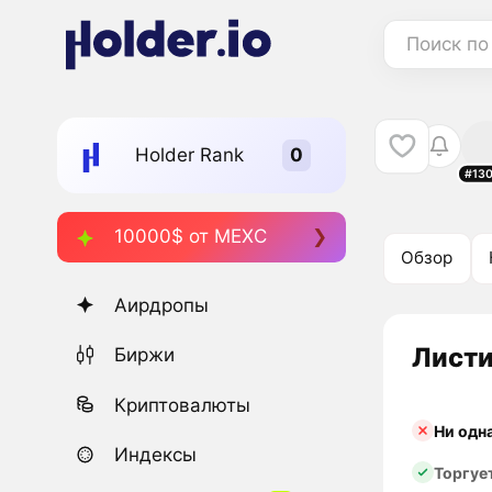
Поиск по
Holder Rank
#13
10000$ от MEXC
Обзор
Аирдропы
Листи
Биржи
Криптовалюты
Ни одн
Индексы
Торгуе