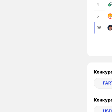
4
5
96
Конкуре
FAR
Конкуре
USD