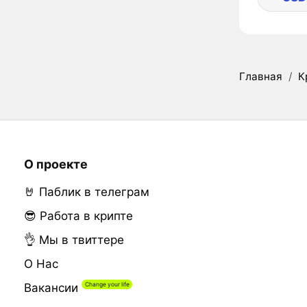
Главная
/
К
О проекте
🤘 Паблик в телеграм
😎 Работа в крипте
👌 Мы в твиттере
О Нас
Вакансии