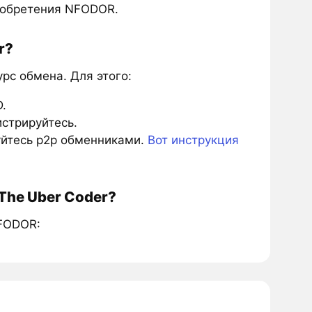
иобретения NFODOR.
r?
с обмена. Для этого:
.
истрируйтесь.
зуйтесь p2p обменниками.
Вот инструкция
The Uber Coder?
NFODOR: