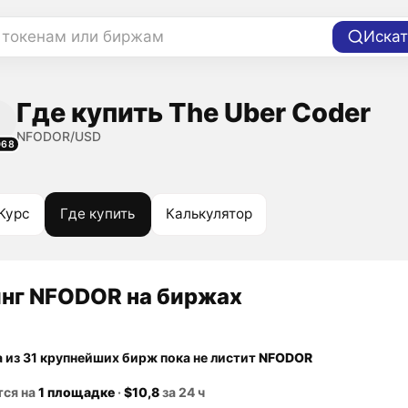
 токенам или биржам
Искат
Где купить The Uber Coder
NFODOR/USD
068
Курс
Где купить
Калькулятор
нг NFODOR на биржах
а из 31 крупнейших бирж пока не листит
NFODOR
тся на
1 площадке
·
$10,8
за 24 ч