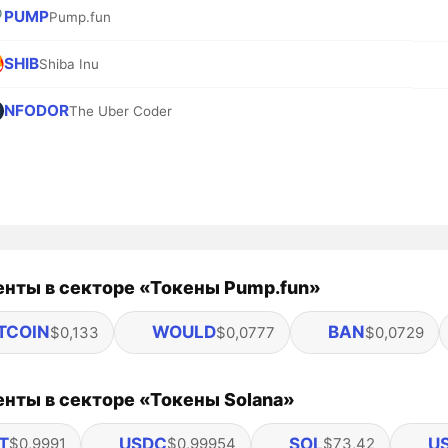
PUMP
Pump.fun
SHIB
Shiba Inu
NFODOR
The Uber Coder
нты в секторе «Токены Pump.fun»
TCOIN
WOULD
BAN
$0,133
$0,0777
$0,0729
нты в секторе «Токены Solana»
T
USDC
SOL
U
$0,9991
$0,99954
$73,42