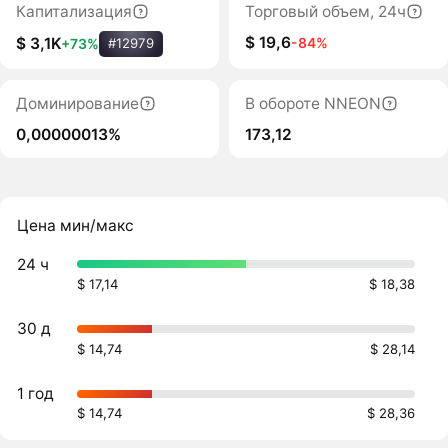
Капитализация
Торговый объем, 24ч
$ 19,6
-84%
$ 3,1K
+73%
#12979
Доминирование
В обороте NNEON
0,00000013%
173,12
Цена мин/макс
24 ч
$ 17,14
$ 18,38
30 д
$ 14,74
$ 28,14
1 год
$ 14,74
$ 28,36