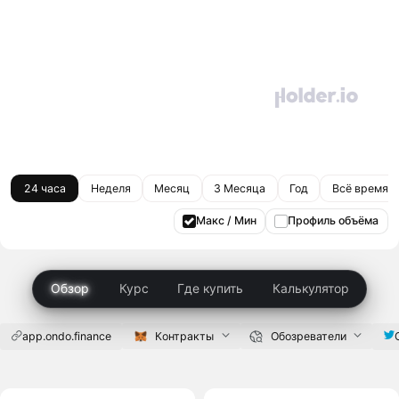
24 часа
Неделя
Месяц
3 Месяца
Год
Всё время
Макс / Мин
Профиль объёма
Обзор
Курс
Где купить
Калькулятор
app.ondo.finance
Контракты
Обозреватели