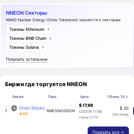
NNEON Секторы
NANO Nuclear Energy (Ondo Tokenized) оноситстя к секторам:
Токены Ethereum
Токены BNB Chain
Токены Solana
Показать остальные
Биржи где торгуется NNEON
Биржа
Пара
Цена
Объем, 24 ч
$ 17,69
Ondo Stocks
$ 20
1
NNEON/USDON
USDON 17,68
3,5
26м назад
спред 0.17%
Показать все ➙