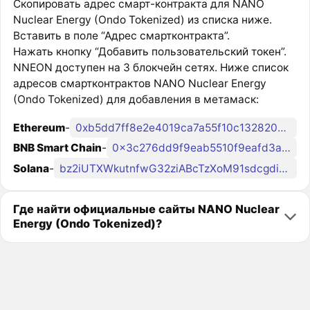
Скопировать адрес смарт-контракта для NANO
Nuclear Energy (Ondo Tokenized) из списка ниже.
Вставить в поле “Адрес смартконтракта”.
Нажать кнопку “Добавить пользовательский токен”.
NNEON доступен на 3 блокчейн сетях. Ниже список
адресов смартконтрактов NANO Nuclear Energy
(Ondo Tokenized) для добавления в метамаск:
Ethereum
-
0xb5dd7ff8e2e4019ca7a55f10c13282071a5775d4
BNB Smart Chain
-
0x3c276dd9f9eab5510f9eafd3a6ea54879b27ca3d
Solana
-
bz2iUTXWkutnfwG32ziABcTzXoM91sdcgdiJJJdondo
Где найти официальные сайты NANO Nuclear
Energy (Ondo Tokenized)?