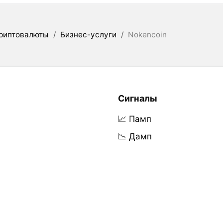
риптовалюты
/
Бизнес-услуги
/
Nokencoin
Сигналы
📈 Памп
📉 Дамп