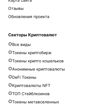
Карта сайта
Отзывы
Обновления проекта
Секторы Криптовалют
Все виды
Токены криптобирж
Токены крипто кошельков
Анонимные криптовалюты
DeFi Токены
Криптовалюты NFT
ТОП Стейблкоинов
Токены метавселенных