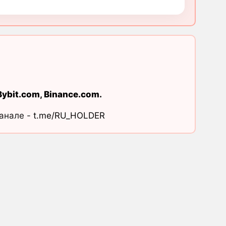
Bybit.com
,
Binance.com
.
канале -
t.me/RU_HOLDER