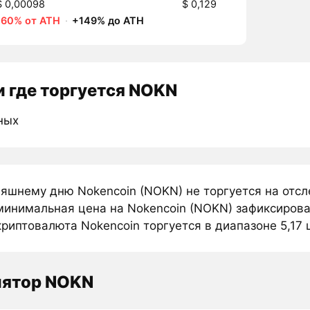
$ 0,00098
$ 0,129
-60% от ATH
·
+149% до ATH
 где торгуется NOKN
ных
няшнему дню Nokencoin (NOKN) не торгуется на отс
минимальная цена на Nokencoin (NOKN) зафиксирован
риптовалюта Nokencoin торгуется в диапазоне 5,17 ц
лятор NOKN