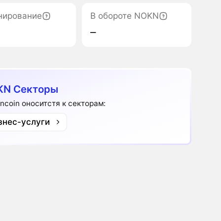
нирование
В обороте NOKN
‒
KN Секторы
ncoin оноситстя к секторам:
знес-услуги