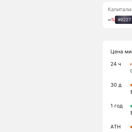
Капитали
‒
%
#6227
Цена ми
24 ч
30 д
1 год
ATH