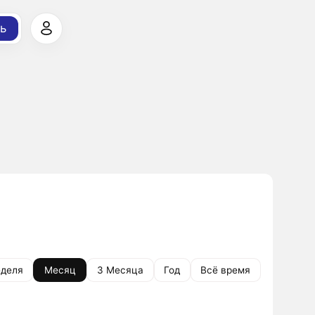
ь
деля
Месяц
3 Месяца
Год
Всё время