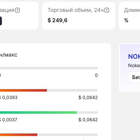
зация
Торговый объем, 24ч
Доми
$ 249,6
%
н/макс
NO
Noke
0
0
Би
$ 0,0393
$ 0,0642
$ 0,0037
$ 0,0642