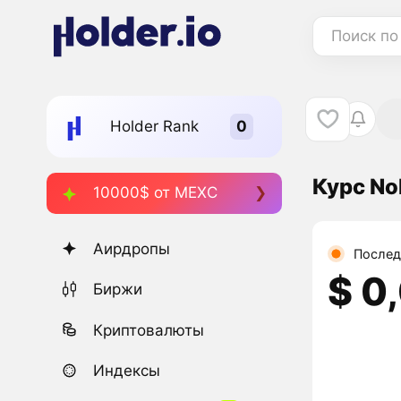
Поиск по
Holder Rank
Курс No
10000$ от MEXC
Аирдропы
Послед
$ 0
Биржи
Криптовалюты
Индексы