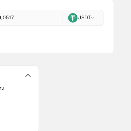
USDT
ти