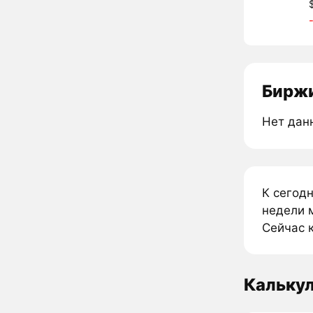
Биржи
Нет дан
К сегод
недели 
Сейчас к
Кальку