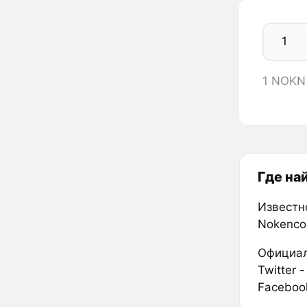
1 NOKN
Где на
Известн
Nokencoi
Официал
Twitter 
Faceboo