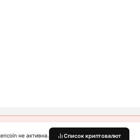
encoin не активна.
Список криптовалют