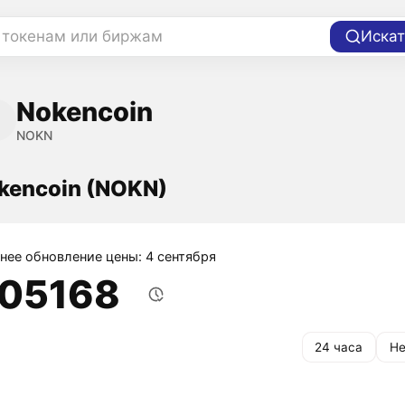
 токенам или биржам
Искат
Nokencoin
NOKN
kencoin (NOKN)
нее обновление цены: 4 сентября
,05168
24 часа
Не