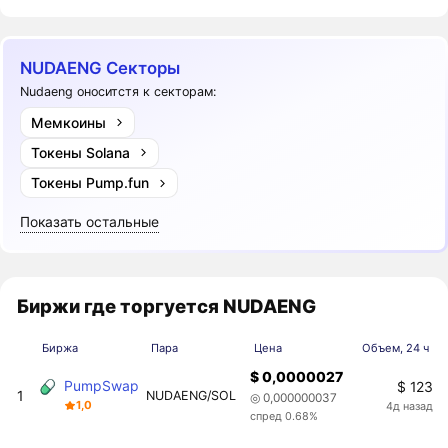
NUDAENG Секторы
Nudaeng оноситстя к секторам:
Мемкоины
Токены Solana
Токены Pump.fun
Показать остальные
Биржи где торгуется NUDAENG
Биржа
Пара
Цена
Объем, 24 ч
$ 0,0000027
PumpSwap
$ 123
1
NUDAENG/SOL
◎ 0,000000037
1,0
4д назад
спред 0.68%