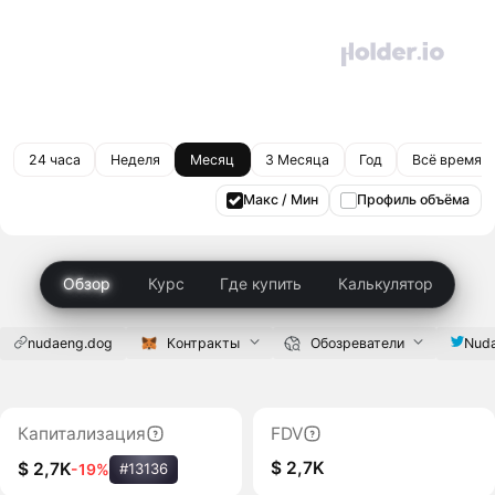
24 часа
Неделя
Месяц
3 Месяца
Год
Всё время
Макс / Мин
Профиль объёма
Обзор
Курс
Где купить
Калькулятор
nudaeng.dog
Контракты
Обозреватели
Nud
Капитализация
FDV
$ 2,7K
$ 2,7K
-19%
#13136