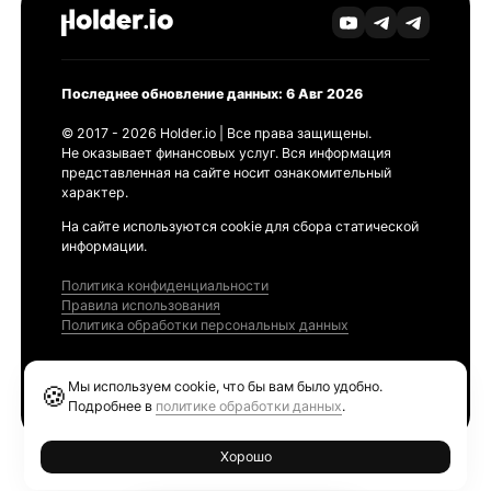
Последнее обновление данных: 6 Авг 2026
© 2017 - 2026 Holder.io | Все права защищены.
Не оказывает финансовых услуг. Вся информация
представленная на сайте носит ознакомительный
характер.
На сайте используются cookie для сбора статической
информации.
Политика конфиденциальности
Правила использования
Политика обработки персональных данных
Продукты
Мы используем cookie, что бы вам было удобно.
🍪
Ethereum GAS Tracker
Подробнее в
политике обработки данных
.
Хорошо