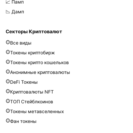
📈 Памп
📉 Дамп
Секторы Криптовалют
Все виды
Токены криптобирж
Токены крипто кошельков
Анонимные криптовалюты
DeFi Токены
Криптовалюты NFT
ТОП Стейблкоинов
Токены метавселенных
Фан токены