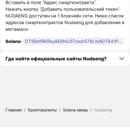
Вставить в поле “Адрес смартконтракта”.
Нажать кнопку “Добавить пользовательский токен”.
NUDAENG доступен на 1 блокчейн сети. Ниже список
адресов смартконтрактов Nudaeng для добавления в
метамаск:
Solana
-
DT5BdfBKRkyAE6NU5Towb578LNADT841P7yUzZbUpump
Где найти официальные сайты Nudaeng?
Главная
/
Криптовалюты
/
Solana мемы
/
Nudaeng