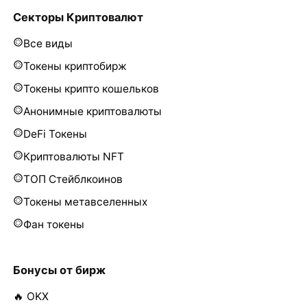
Секторы Криптовалют
Все виды
Токены криптобирж
Токены крипто кошельков
Анонимные криптовалюты
DeFi Токены
Криптовалюты NFT
ТОП Стейблкоинов
Токены метавселенных
Фан токены
Бонусы от бирж
🔥 OKX