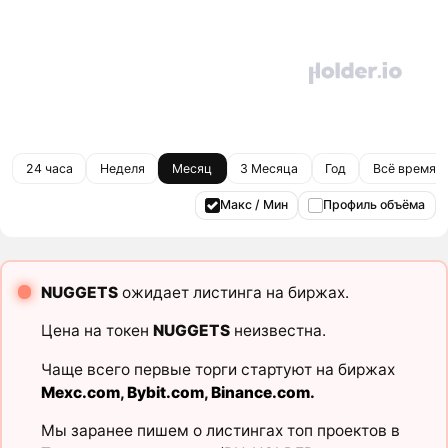
24 часа
Неделя
Месяц
3 Месяца
Год
Всё время
Макс / Мин
Профиль объёма
NUGGETS
ожидает листинга на биржах.
Цена на токен
NUGGETS
неизвестна.
Чаще всего первые торги стартуют на биржах
Mexc.com
,
Bybit.com
,
Binance.com
.
Мы заранее пишем о листингах топ проектов в