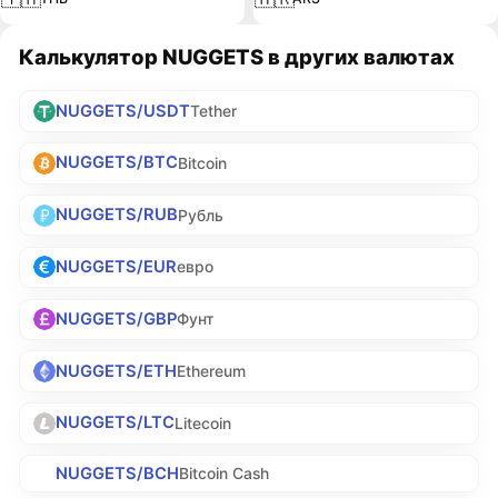
Калькулятор NUGGETS в других валютах
NUGGETS/USDT
Tether
NUGGETS/BTC
Bitcoin
NUGGETS/RUB
Рубль
NUGGETS/EUR
евро
NUGGETS/GBP
Фунт
NUGGETS/ETH
Ethereum
NUGGETS/LTC
Litecoin
NUGGETS/BCH
Bitcoin Cash