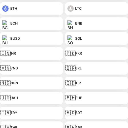
ETH
LTC
BCH
BNB
BUSD
SOL
🇮🇳
🇵🇰
INR
PKR
🇻🇳
🇧🇷
VND
BRL
🇳🇬
🇮🇩
NGN
IDR
🇺🇦
🇵🇭
UAH
PHP
🇹🇷
🇧🇩
TRY
BDT
🇹🇭
🇦🇷
THB
ARS