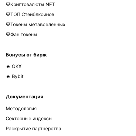
Криптовалюты NFT
ТОП Стейблкоинов
Токены метавселенных
Фан токены
Бонусы от бирж
🔥 OKX
🔥 Bybit
Документация
Методология
Секторные индексы
Раскрытие партнёрства