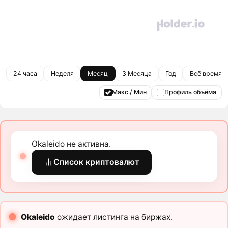
24 часа
Неделя
Месяц
3 Месяца
Год
Всё время
Макс / Мин
Профиль объёма
Okaleido не активна.
Список криптовалют
Okaleido
ожидает листинга на биржах.