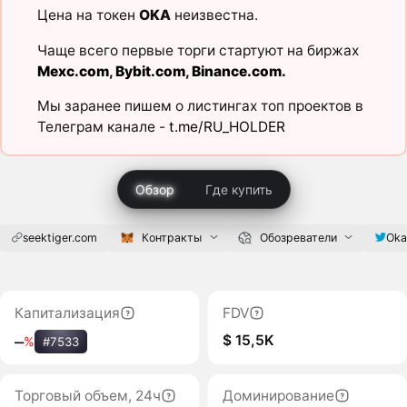
Цена на токен
OKA
неизвестна.
Чаще всего первые торги стартуют на биржах
Mexc.com
,
Bybit.com
,
Binance.com
.
Мы заранее пишем о листингах топ проектов в
Телеграм канале -
t.me/RU_HOLDER
Обзор
Где купить
seektiger.com
Контракты
Обозреватели
Oka
Капитализация
FDV
$ 15,5K
‒
%
#7533
Торговый объем, 24ч
Доминирование