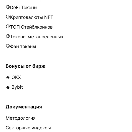
DeFi Токены
Криптовалюты NFT
ТОП Стейблкоинов
Токены метавселенных
Фан токены
Бонусы от бирж
🔥 OKX
🔥 Bybit
Документация
Методология
Секторные индексы