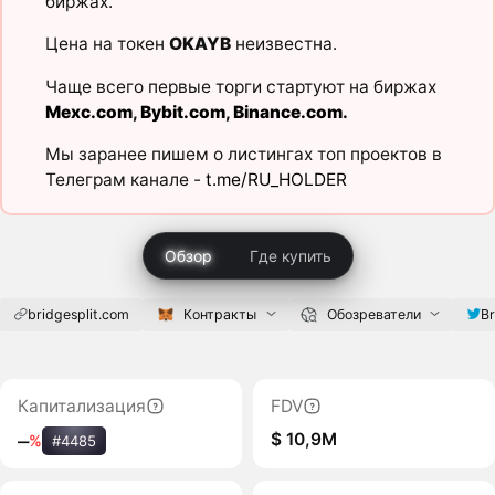
биржах.
Цена на токен
OKAYB
неизвестна.
Чаще всего первые торги стартуют на биржах
Mexc.com
,
Bybit.com
,
Binance.com
.
Мы заранее пишем о листингах топ проектов в
Телеграм канале -
t.me/RU_HOLDER
Обзор
Где купить
bridgesplit.com
Контракты
Обозреватели
Br
Капитализация
FDV
$ 10,9M
‒
%
#4485