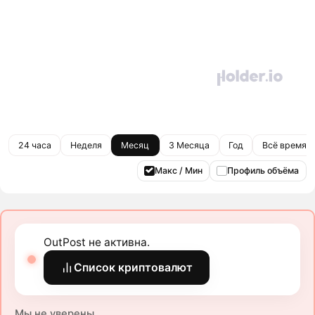
24 часа
Неделя
Месяц
3 Месяца
Год
Всё время
Макс / Мин
Профиль объёма
OutPost не активна.
Список криптовалют
Мы не уверены.