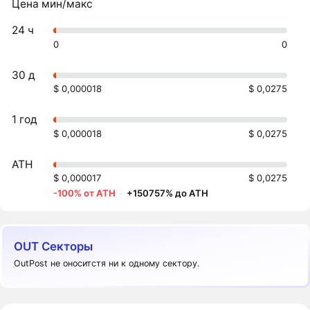
Цена мин/макс
24 ч
0
0
30 д
$ 0,000018
$ 0,0275
1 год
$ 0,000018
$ 0,0275
ATH
$ 0,000017
$ 0,0275
-100% от ATH
·
+150757% до ATH
OUT Секторы
OutPost не оноситстя ни к одному сектору.