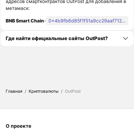
адресов смартконтрактов OutPost для добавления в
метамаск:
BNB Smart Chain
-
0x4b9fb6d85f1f51a9cc29aaf7127125737d94536e
Где найти официальные сайты OutPost?
Главная
/
Криптовалюты
/
OutPost
О проекте