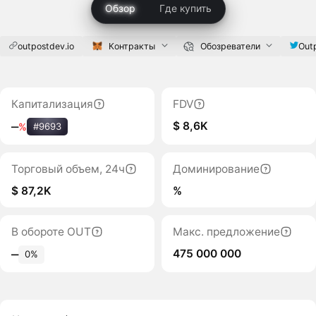
Обзор
Где купить
outpostdev.io
Контракты
Обозреватели
Out
Капитализация
FDV
$ 8,6K
‒
%
#9693
Торговый объем, 24ч
Доминирование
$ 87,2K
%
В обороте OUT
Макс. предложение
475 000 000
‒
0%