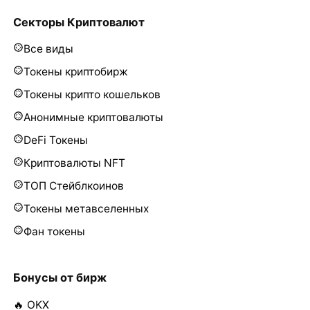
Секторы Криптовалют
Все виды
Токены криптобирж
Токены крипто кошельков
Анонимные криптовалюты
DeFi Токены
Криптовалюты NFT
ТОП Стейблкоинов
Токены метавселенных
Фан токены
Бонусы от бирж
🔥 OKX