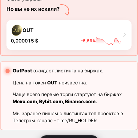
Но вы не их искали?
OUT
0,000015 $
-5,59%
OutPost
ожидает листинга на биржах.
Цена на токен
OUT
неизвестна.
Чаще всего первые торги стартуют на биржах
Mexc.com
,
Bybit.com
,
Binance.com
.
Мы заранее пишем о листингах топ проектов в
Телеграм канале -
t.me/RU_HOLDER