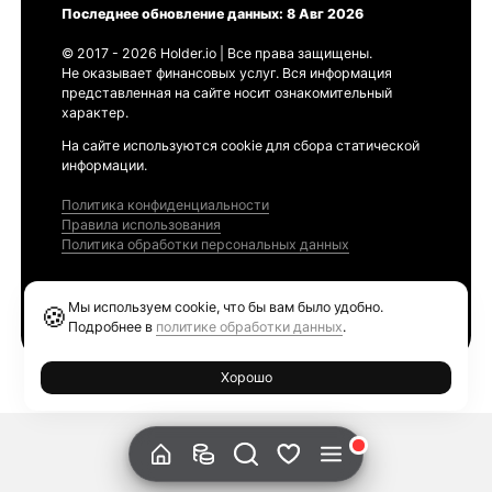
Последнее обновление данных: 8 Авг 2026
© 2017 - 2026 Holder.io | Все права защищены.
Не оказывает финансовых услуг. Вся информация
представленная на сайте носит ознакомительный
характер.
На сайте используются cookie для сбора статической
информации.
Политика конфиденциальности
Правила использования
Политика обработки персональных данных
Продукты
Мы используем cookie, что бы вам было удобно.
🍪
Ethereum GAS Tracker
Подробнее в
политике обработки данных
.
Хорошо