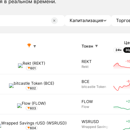
я в реальном времени.
Капитализация
Торго
Це
Токен
24ч
30
-1
REKT
Rekt
601
-6
BCE
bitcastle Token
602
+2
FLOW
Flow
603
+0
WSRUSD
Wrapped Savings rUSD
604