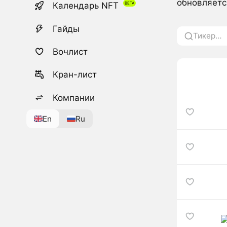
обновляетс
Календарь NFT
Гайды
Вочлист
Кран-лист
Компании
En
Ru