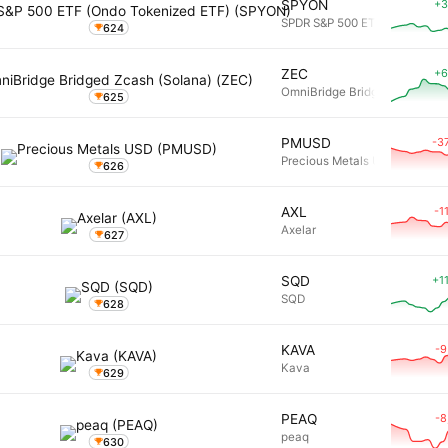
+3
SPYON
SPDR S&P 500 ETF (Ondo Toke
624
+6
ZEC
OmniBridge Bridged Zcash (S
625
-3
PMUSD
Precious Metals USD
626
-1
AXL
Axelar
627
+1
SQD
SQD
628
-9
KAVA
Kava
629
-8
PEAQ
peaq
630