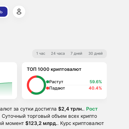
ь
1 час
24 часа
7 дней
30 дней
ТОП 1000 криптовалют
Растут
59.6%
Падают
40.4%
алют за сутки достигла
$2,4 трлн.
.
Pост
 Суточный торговый объем всех крипто
ный момент
$123,2 млрд.
. Курс криптовалют