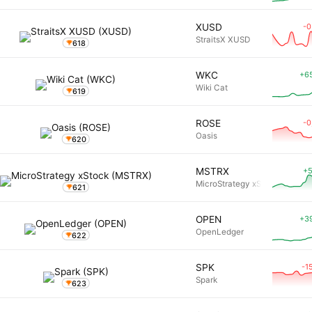
-0
XUSD
StraitsX XUSD
618
+6
WKC
Wiki Cat
619
-0
ROSE
Oasis
620
+5
MSTRX
MicroStrategy xStock
621
+3
OPEN
OpenLedger
622
-1
SPK
Spark
623