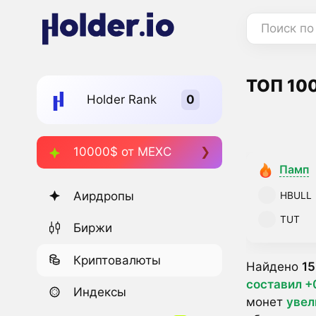
Поиск по
ТОП 100
Holder Rank
10000$ от MEXC
Памп
Аирдропы
HBULL
TUT
Биржи
Криптовалюты
Найдено
15
составил +
Индексы
монет
увел