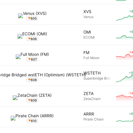
+8
XVS
Venus
605
+6
OMI
ECOMI
606
-1
FM
Full Moon
607
+9
WSTETH
Superbridge Bridged wstETH 
608
-1
ZETA
ZetaChain
609
+8
ARRR
Pirate Chain
610