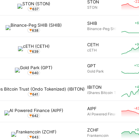
-2
STON
STON
637
+6
SHIB
Binance-Peg SHIB
638
+9
CETH
cETH
639
+1
GPT
Gold Park
640
+4
IBITON
iShares Bitcoin Trust (Ondo T
641
-4
AIPF
AI Powered Finance
642
+0
ZCHF
Frankencoin
643