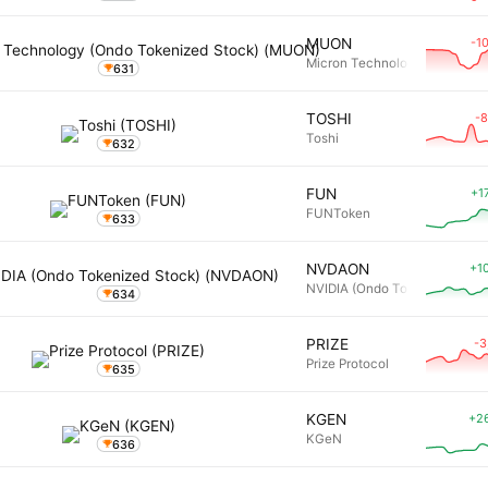
-1
MUON
Micron Technology (Ondo Tok
631
-8
TOSHI
Toshi
632
+1
FUN
FUNToken
633
+1
NVDAON
NVIDIA (Ondo Tokenized Stoc
634
-3
PRIZE
Prize Protocol
635
+2
KGEN
KGeN
636