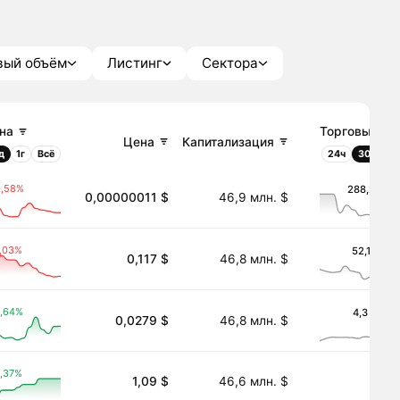
вый объём
Листинг
Сектора
на
Торговый об
Цена
Капитализация
д
1г
Всё
24ч
30д
1г
0,58%
288,2 тыс.
0,00000011 $
46,9 млн. $
,03%
52,1 тыс. 
0,117 $
46,8 млн. $
,64%
4,3 млн. 
0,0279 $
46,8 млн. $
,37%
1,09 $
46,6 млн. $
―