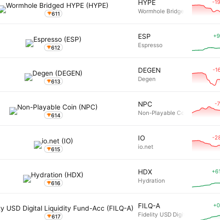
-1
HYPE
Wormhole Bridged HYPE
611
+9
ESP
Espresso
612
-1
DEGEN
Degen
613
-7
NPC
Non-Playable Coin
614
-2
IO
io.net
615
+6
HDX
Hydration
616
+0
FILQ-A
Fidelity USD Digital Liquidity
617