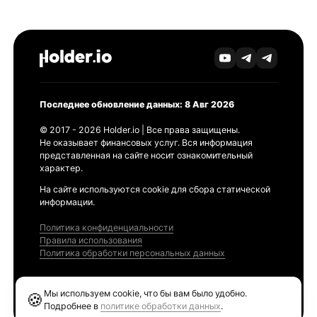
Последнее обновление данных: 8 Авг 2026
© 2017 - 2026 Holder.io | Все права защищены.
Не оказывает финансовых услуг. Вся информация
представленная на сайте носит ознакомительный
характер.
На сайте используются cookie для сбора статической
информации.
Политика конфиденциальности
Правила использования
Политика обработки персональных данных
Продукты
Мы используем cookie, что бы вам было удобно.
🍪
Ethereum GAS Tracker
Подробнее в
политике обработки данных
.