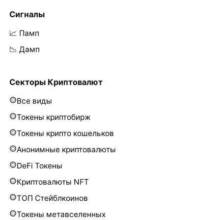
Сигналы
📈 Памп
📉 Дамп
Секторы Криптовалют
Все виды
Токены криптобирж
Токены крипто кошельков
Анонимные криптовалюты
DeFi Токены
Криптовалюты NFT
ТОП Стейблкоинов
Токены метавселенных