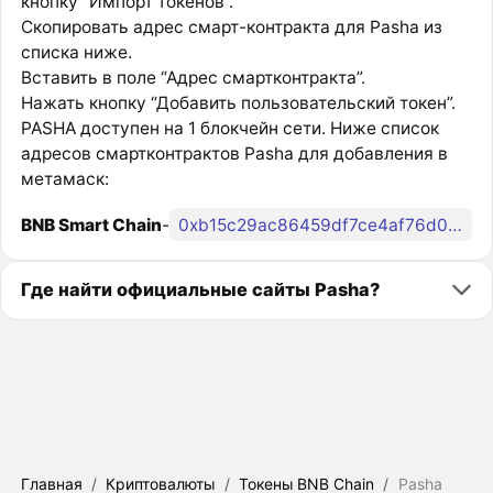
кнопку “Импорт токенов”.
Скопировать адрес смарт-контракта для Pasha из
списка ниже.
Вставить в поле “Адрес смартконтракта”.
Нажать кнопку “Добавить пользовательский токен”.
PASHA доступен на 1 блокчейн сети. Ниже список
адресов смартконтрактов Pasha для добавления в
метамаск:
BNB Smart Chain
-
0xb15c29ac86459df7ce4af76d0efde1746eeefd2a
Где найти официальные сайты Pasha?
Главная
/
Криптовалюты
/
Токены BNB Chain
/
Pasha