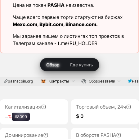
Цена на токен
PASHA
неизвестна.
Чаще всего первые торги стартуют на биржах
Mexc.com
,
Bybit.com
,
Binance.com
.
Мы заранее пишем о листингах топ проектов в
Телеграм канале -
t.me/RU_HOLDER
Обзор
Где купить
pashacoin.org
Контракты
Обозреватели
Pas
Капитализация
Торговый объем, 24ч
$ 0
‒
%
#8099
Доминирование
В обороте PASHA