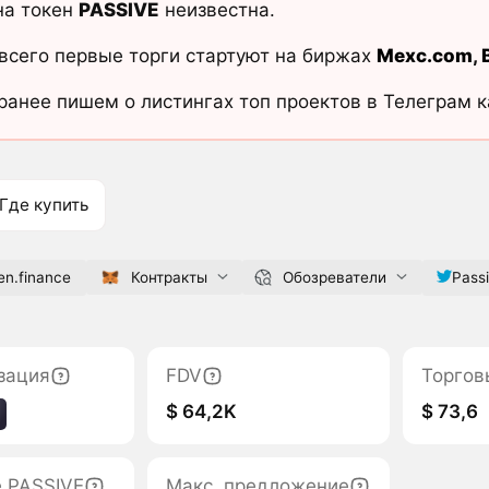
на токен
PASSIVE
неизвестна.
всего первые торги стартуют на биржах
Mexc.com
,
ранее пишем о листингах топ проектов в Телеграм 
Где купить
en.finance
Контракты
Обозреватели
Pass
зация
FDV
Торгов
$ 64,2K
$ 73,6
е PASSIVE
Макс. предложение