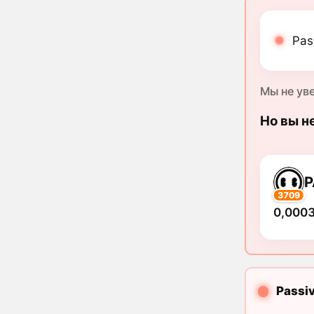
Pas
Мы не ув
Но вы н
P
3709
0,0003
Passi