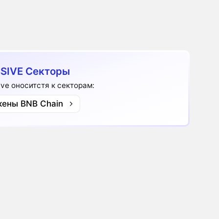
SIVE Секторы
ive оноситстя к секторам:
кены BNB Chain