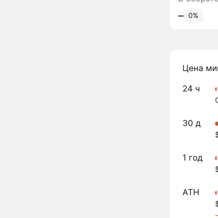
‒
0%
Цена ми
24 ч
30 д
1 год
ATH