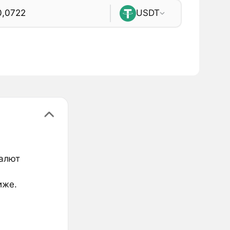
USDT
валют
иже.