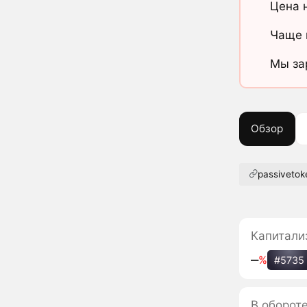
Цена 
Чаще 
Мы за
Обзор
passivetok
Капитали
‒
%
#5735
В оборот