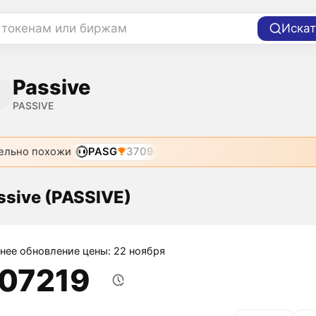
 токенам или биржам
Искат
Passive
PASSIVE
ельно похожи
PASG
3709
ssive (PASSIVE)
нее обновление цены: 22 ноября
,07219