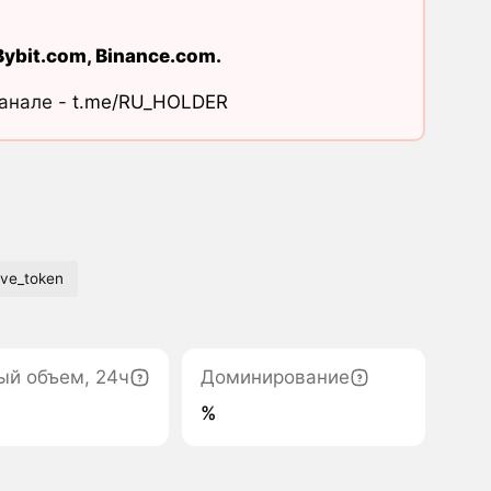
Bybit.com
,
Binance.com
.
канале -
t.me/RU_HOLDER
ive_token
ый объем, 24ч
Доминирование
%