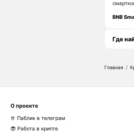
смартко
BNB Sma
Где на
Главная
/
К
О проекте
🤘 Паблик в телеграм
😎 Работа в крипте