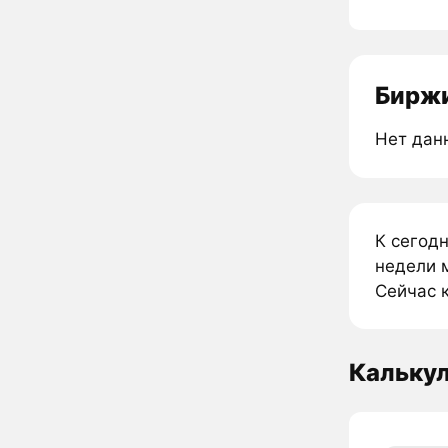
Биржи
Нет дан
К сегод
недели м
Сейчас к
Калькул