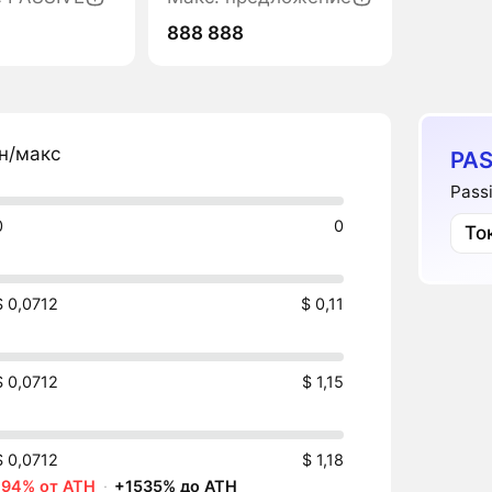
888 888
н/макс
PAS
Pass
0
0
То
$ 0,0712
$ 0,11
$ 0,0712
$ 1,15
$ 0,0712
$ 1,18
-94% от ATH
·
+1535% до ATH