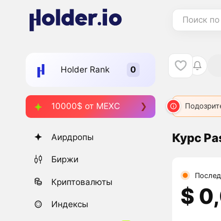
Поиск по
Holder Rank
10000$ от MEXC
Подозрит
Курс Pa
Аирдропы
Биржи
Послед
Криптовалюты
$ 0
Индексы