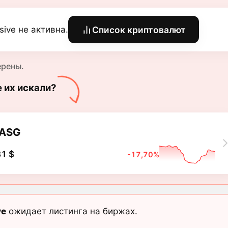
sive не активна.
Список криптовалют
ерены.
е их искали?
ASG
1 $
-17,70%
ve
ожидает листинга на биржах.