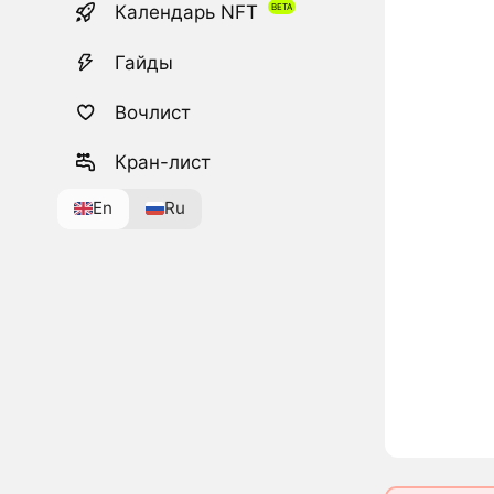
Календарь NFT
Гайды
Вочлист
Кран-лист
En
Ru