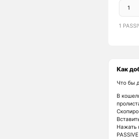
1 PASSI
Как до
Что бы 
В кошел
пролиста
Скопиро
Вставить
Нажать к
PASSIVE