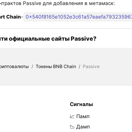
нтрактов Passive для добавления в метамаск:
rt Chain
-
0x540f8165e1052e3c61a57eaefa79323596
йти официальные сайты Passive?
риптовалюты
/
Токены BNB Chain
/
Passive
Сигналы
📈 Памп
📉 Дамп