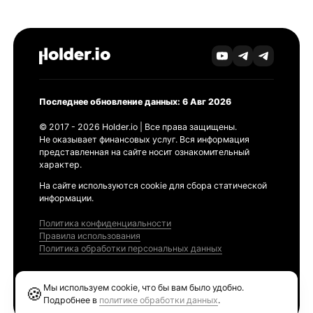
Последнее обновление данных: 6 Авг 2026
© 2017 - 2026 Holder.io | Все права защищены.
Не оказывает финансовых услуг. Вся информация
представленная на сайте носит ознакомительный
характер.
На сайте используются cookie для сбора статической
информации.
Политика конфиденциальности
Правила использования
Политика обработки персональных данных
Продукты
Мы используем cookie, что бы вам было удобно.
🍪
Ethereum GAS Tracker
Подробнее в
политике обработки данных
.