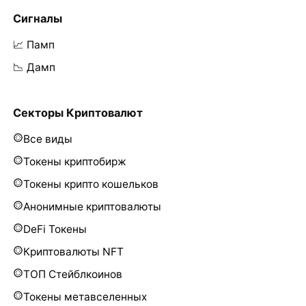
Сигналы
📈 Памп
📉 Дамп
Секторы Криптовалют
Все виды
Токены криптобирж
Токены крипто кошельков
Анонимные криптовалюты
DeFi Токены
Криптовалюты NFT
ТОП Стейблкоинов
Токены метавселенных