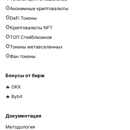
Анонимные криптовалюты
DeFi Токены
Криптовалюты NFT
ТОП Стейблкоинов
Токены метавселенных
Фан токены
Бонусы от бирж
🔥 OKX
🔥 Bybit
Документация
Методология