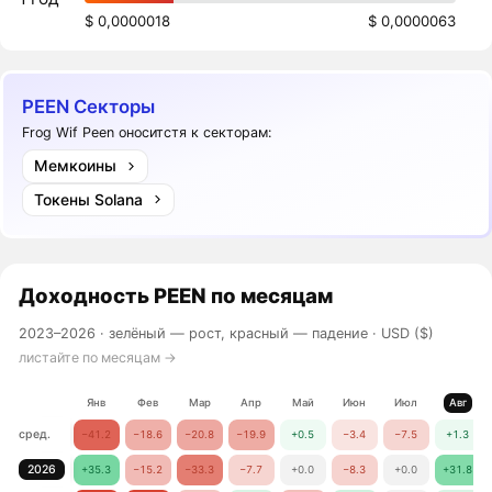
$ 0,0000018
$ 0,0000063
PEEN Секторы
Frog Wif Peen оноситстя к секторам:
Мемкоины
Токены Solana
Доходность
PEEN
по месяцам
2023–2026 ·
зелёный — рост, красный — падение
· USD ($)
листайте по месяцам →
Янв
Фев
Мар
Апр
Май
Июн
Июл
Авг
сред.
−41.2
−18.6
−20.8
−19.9
+0.5
−3.4
−7.5
+1.3
2026
+35.3
−15.2
−33.3
−7.7
+0.0
−8.3
+0.0
+31.8