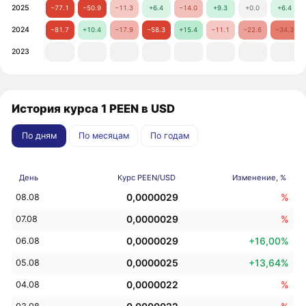
2025
−77.1
−50.9
−11.3
+6.4
−14.0
+9.3
+0.0
+6.4
2024
−81.7
+10.4
−17.9
−58.3
+15.4
−11.1
−22.6
−34.3
2023
История курса 1 PEEN в USD
По дням
По месяцам
По годам
День
Курс PEEN/USD
Изменение, %
0,0000029
%
08.08
0,0000029
%
07.08
0,0000029
+16,00%
06.08
0,0000025
+13,64%
05.08
0,0000022
%
04.08