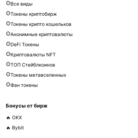
Все виды
Токены криптобирж
Токены крипто кошельков
Анонимные криптовалюты
DeFi Токены
Криптовалюты NFT
ТОП Стейблкоинов
Токены метавселенных
Фан токены
Бонусы от бирж
🔥 OKX
🔥 Bybit