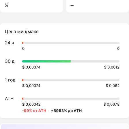
%
‒
Цена мин/макс
24 ч
0
0
30 д
$ 0,00074
$ 0,0012
1 год
$ 0,00074
$ 0,064
ATH
$ 0,00042
$ 0,0678
-99% от ATH
·
+6983% до ATH