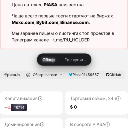
Цена на токен
PIASA
неизвестна.
Чаще всего первые торги стартуют на биржах
Mexc.com
,
Bybit.com
,
Binance.com
.
Мы заранее пишем о листингах топ проектов в
Телеграм канале -
t.me/RU_HOLDER
Обзор
Где купить
piasa.io
Обозреватели
Piasa91459557
GitHub
Капитализация
Торговый объем, 24ч
$ 0
‒
%
#8714
Доминирование
В обороте PIASA