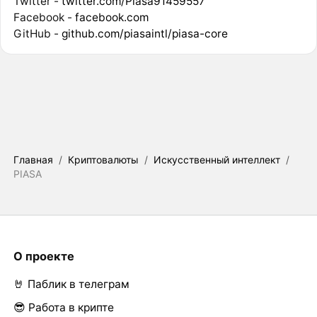
Twitter -
twitter.com/Piasa91459557
Facebook -
facebook.com
GitHub -
github.com/piasaintl/piasa-core
Главная
/
Криптовалюты
/
Искусственный интеллект
/
PIASA
О проекте
🤘 Паблик в телеграм
😎 Работа в крипте