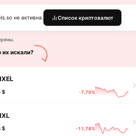
els.so не активна.
Список криптовалют
ерены.
е их искали?
IXEL
 $
-7,70%
IXL
 $
-11,78%