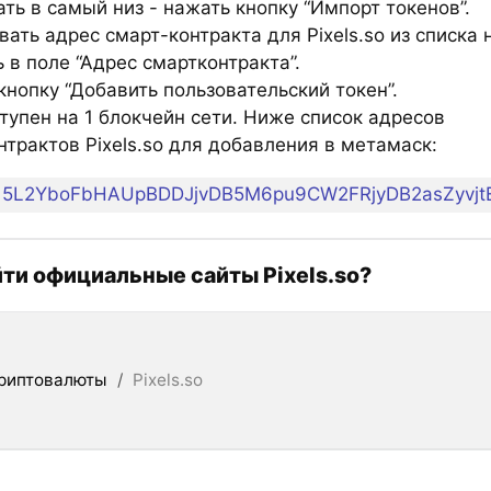
ть в самый низ - нажать кнопку “Импорт токенов”.
ать адрес смарт-контракта для Pixels.so из списка 
 в поле “Адрес смартконтракта”.
нопку “Добавить пользовательский токен”.
тупен на 1 блокчейн сети. Ниже список адресов
трактов Pixels.so для добавления в метамаск:
5L2YboFbHAUpBDDJjvDB5M6pu9CW2FRjyDB2asZyvjt
йти официальные сайты Pixels.so?
риптовалюты
/
Pixels.so