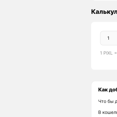
Калькул
1 PIXL 
Как до
Что бы 
В кошел