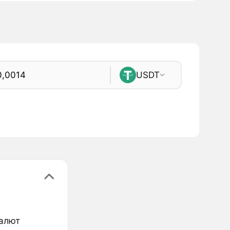
USDT
валют