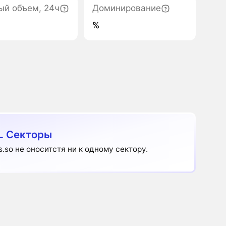
ый объем, 24ч
Доминирование
%
L Секторы
ls.so не оноситстя ни к одному сектору.