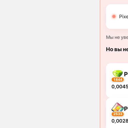
Pix
Мы не ув
Но вы н
P
1844
0,0045
P
2533
0,0028