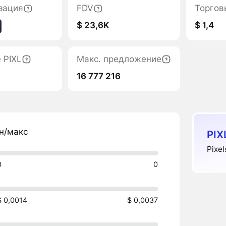
зация
FDV
Торгов
$ 23,6K
$ 1,4
 PIXL
Макс. предложение
16 777 216
н/макс
PIX
Pixe
0
0
$ 0,0014
$ 0,0037