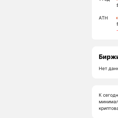
ATH
Биржи
Нет дан
К сегодн
минималь
криптова