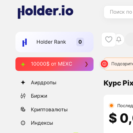
Поиск по
Holder Rank
10000$ от MEXC
Подозрит
Курс Pix
Аирдропы
Биржи
Послед
Криптовалюты
$ 0
Индексы