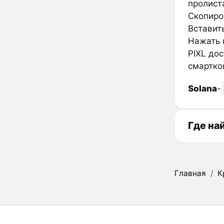
пролиста
Скопиров
Вставить
Нажать к
PIXL дос
смарткон
Solana
-
Где на
Главная
/
К