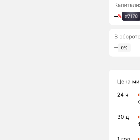
Капитали
‒
%
#7178
В обороте
‒
0%
Цена ми
24 ч
30 д
1 год