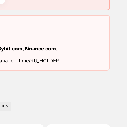
Bybit.com
,
Binance.com
.
канале -
t.me/RU_HOLDER
tHub