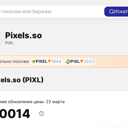
 токенам или биржам
Искат
Pixels.so
PIXL
ельно похожи
PIXEL
1844
PIXL
2533
els.so (PIXL)
нее обновление цены: 22 марта
,0014