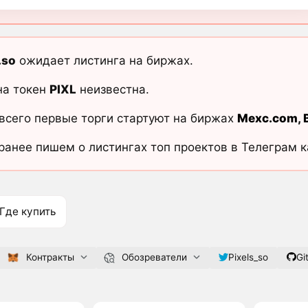
.so
ожидает листинга на биржах.
на токен
PIXL
неизвестна.
всего первые торги стартуют на биржах
Mexc.com
,
ранее пишем о листингах топ проектов в Телеграм 
Где купить
Контракты
Обозреватели
Pixels_so
Gi