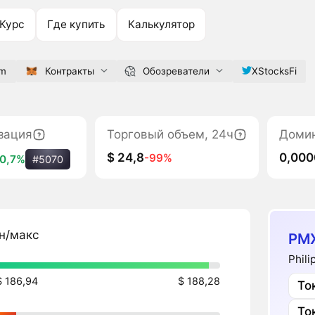
Курс
Где купить
Калькулятор
om
Контракты
Обозреватели
XStocksFi
зация
Торговый объем, 24ч
Доми
$ 24,8
0,00
-99%
0,7%
#5070
н/макс
PM
Phili
$ 186,94
$ 188,28
То
То