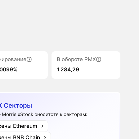
нирование
В обороте PMX
00099%
1 284,29
X Секторы
p Morris xStock оноситстя к секторам:
кены Ethereum
кены BNB Chain