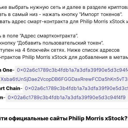
ьке выбрать нужную сеть и далее в разделе крипто
ть в самый низ - нажать кнопку “Импорт токенов”.
ать адрес смарт-контракта для Philip Morris xStock 
 в поле “Адрес смартконтракта”.
нопку “Добавить пользовательский токен”.
тупен на 4 блокчейн сетях. Ниже список адресов
трактов Philip Morris xStock для добавления в мета
m One
-
0x02a6c1789c3b4fdb1a7a3dfa39f90e5d3c94f
Xsba6tUnSjDae2VcopDB6FGGDaxRrewFCDa5hKn5vT3
rt Chain
-
0x02a6c1789c3b4fdb1a7a3dfa39f90e5d3c
um
-
0x02a6c1789c3b4fdb1a7a3dfa39f90e5d3c94f4f9
йти официальные сайты Philip Morris xStock?