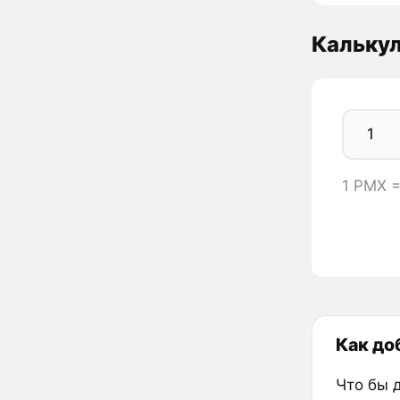
Кальку
1 PMX =
Как доб
Что бы 