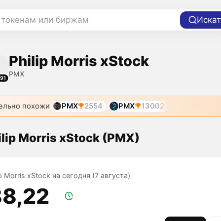
 токенам или биржам
Искат
Philip Morris xStock
PMX
91
ельно похожи
PMX
2554
PMX
13002
lip Morris xStock (PMX)
ip Morris xStock на сегодня (7 августа)
88,22