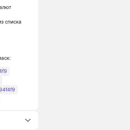
валют
из списка
маск:
4f9
94f4f9