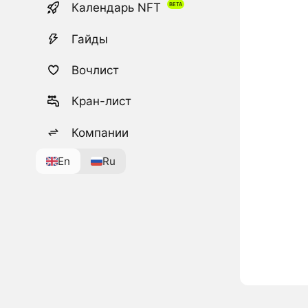
Календарь NFT
Гайды
Вочлист
Кран-лист
Компании
En
Ru