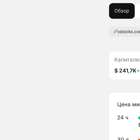
Обзор
xstocks.c
Капитали
$ 241,7K
+
Цена ми
24 ч
30 д