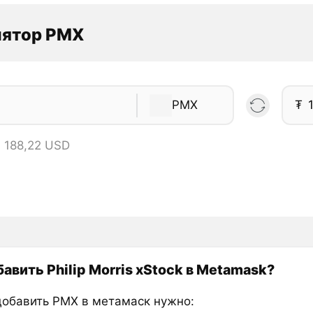
лятор PMX
PMX
₮
 188,22 USD
авить Philip Morris xStock в Metamask?
добавить PMX в метамаск нужно: