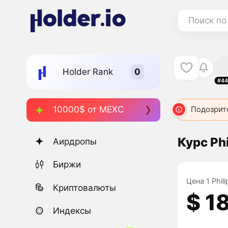
Поиск по
Holder Rank
#44
10000$ от MEXC
Подозрит
Курс Phi
Аирдропы
Биржи
Цена 1 Phil
Криптовалюты
$ 1
Индексы