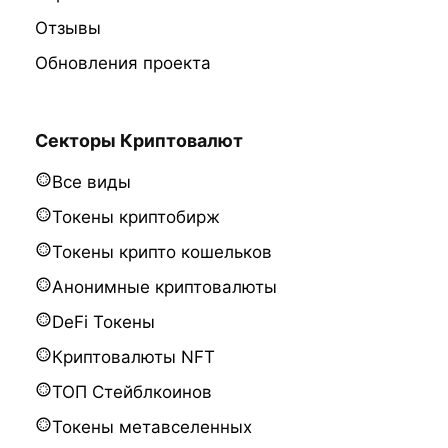
Отзывы
Обновления проекта
Секторы Криптовалют
Все виды
Токены криптобирж
Токены крипто кошельков
Анонимные криптовалюты
DeFi Токены
Криптовалюты NFT
ТОП Стейблкоинов
Токены метавселенных