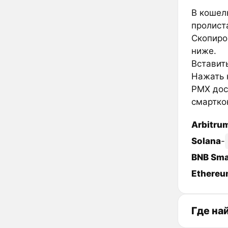
В кошел
пролиста
Скопиров
ниже.
Вставить
Нажать к
PMX дос
смарткон
Arbitru
Solana
-
BNB Sma
Ethere
Где на