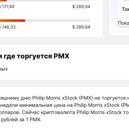
$ 177,49
$ 289,94
То
Пока
$ 146,33
$ 289,94
 где торгуется PMX
ных
яшнему дню Philip Morris xStock (PMX) не торгуетс
недели минимальная цена на Philip Morris xStock (P
олларов. Сейчас криптовалюта Philip Morris xStock т
 рублей за 1 PMX.