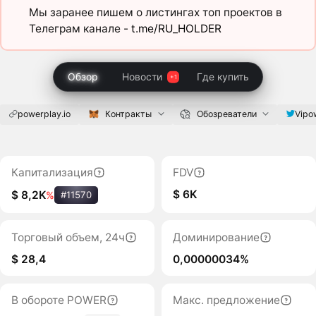
Мы заранее пишем о листингах топ проектов в
Телеграм канале -
t.me/RU_HOLDER
Обзор
Новости
Где купить
powerplay.io
Контракты
Обозреватели
Vipo
Капитализация
FDV
$ 6K
$ 8,2K
%
#11570
Торговый объем, 24ч
Доминирование
$ 28,4
0,00000034%
В обороте POWER
Макс. предложение