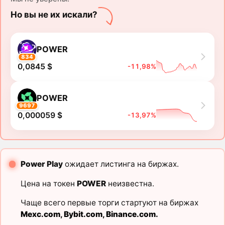
Но вы не их искали?
POWER
834
0,0845 $
-11,98%
POWER
9697
0,000059 $
-13,97%
Power Play
ожидает листинга на биржах.
Цена на токен
POWER
неизвестна.
Чаще всего первые торги стартуют на биржах
Mexc.com
,
Bybit.com
,
Binance.com
.