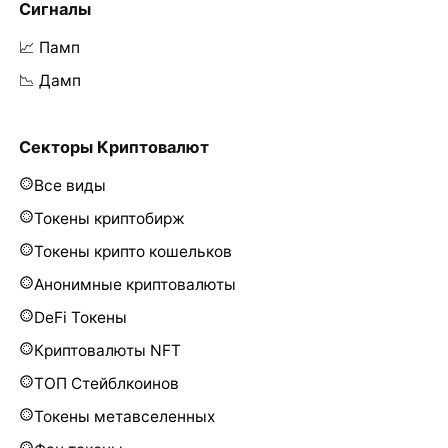
Сигналы
📈 Памп
📉 Дамп
Секторы Криптовалют
Все виды
Токены криптобирж
Токены крипто кошельков
Анонимные криптовалюты
DeFi Токены
Криптовалюты NFT
ТОП Стейблкоинов
Токены метавселенных