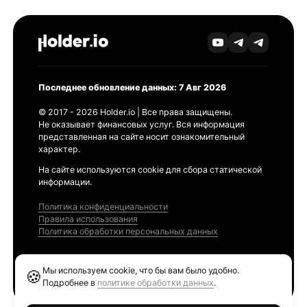
Последнее обновление данных: 7 Авг 2026
© 2017 - 2026 Holder.io | Все права защищены.
Не оказывает финансовых услуг. Вся информация
представленная на сайте носит ознакомительный
характер.
На сайте используются cookie для сбора статической
информации.
Политика конфиденциальности
Правила использования
Политика обработки персональных данных
Продукты
Мы используем cookie, что бы вам было удобно.
🍪
Ethereum GAS Tracker
Подробнее в
политике обработки данных
.